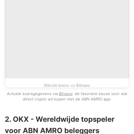
Bitcoin koers
via
Bitvavo
Actuele koersgegevens via
Bitvavo
: de favoriete keuze voor wie
direct crypto wil kopen met de ABN AMRO app.
2. OKX - Wereldwijde topspeler
voor ABN AMRO beleggers