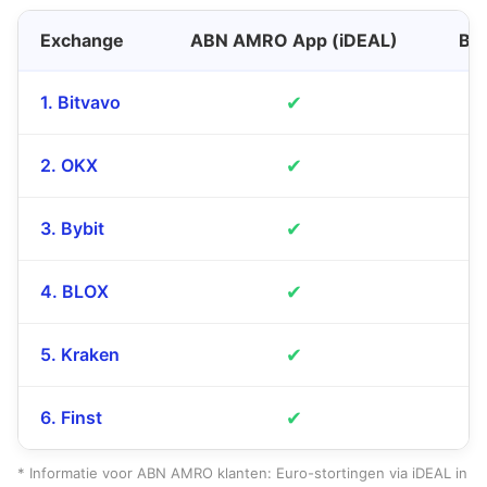
Exchange
ABN AMRO App (iDEAL)
Ba
1. Bitvavo
✔
2. OKX
✔
3. Bybit
✔
4. BLOX
✔
5. Kraken
✔
6. Finst
✔
* Informatie voor ABN AMRO klanten: Euro-stortingen via iDEAL in