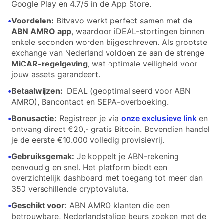
Google Play en 4.7/5 in de App Store.
•
Voordelen:
Bitvavo werkt perfect samen met de
ABN AMRO app
, waardoor iDEAL-stortingen binnen
enkele seconden worden bijgeschreven. Als grootste
exchange van Nederland voldoen ze aan de strenge
MiCAR-regelgeving
, wat optimale veiligheid voor
jouw assets garandeert.
•
Betaalwijzen:
iDEAL (geoptimaliseerd voor ABN
AMRO), Bancontact en SEPA-overboeking.
•
Bonusactie:
Registreer je via
onze exclusieve link
en
ontvang direct €20,- gratis Bitcoin. Bovendien handel
je de eerste €10.000 volledig provisievrij.
•
Gebruiksgemak:
Je koppelt je ABN-rekening
eenvoudig en snel. Het platform biedt een
overzichtelijk dashboard met toegang tot meer dan
350 verschillende cryptovaluta.
•
Geschikt voor:
ABN AMRO klanten die een
betrouwbare, Nederlandstalige beurs zoeken met de