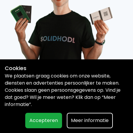
Cookies
We plaatsen graag cookies om onze website,
diensten en advertenties persoonlijker te maken.
Cookies slaan geen persoonsgegevens op. Vind je
Hardware wallets
dat goed? Wil je meer weten? Klik dan op “Meer
informatie”.
Alle hardware wallets
BitBox02
Accepteren
Meer informatie
Blockstream Jade (Plus)