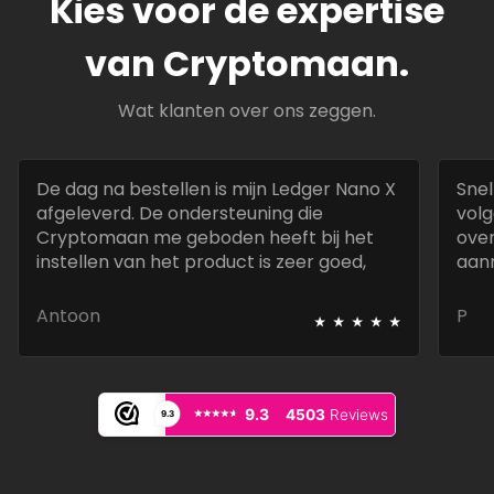
Kies voor de expertise
van Cryptomaan.
Wat klanten over ons zeggen.
De dag na bestellen is mijn Ledger Nano X
Snel
afgeleverd. De ondersteuning die
volg
Cryptomaan me geboden heeft bij het
over
instellen van het product is zeer goed,
aan
snel en deskundig.
best
⭑
⭑
⭑
⭑
⭑
Antoon
P
⭑⭑⭑⭑⭑
⭑⭑⭑⭑⭑
9.3
4503
Reviews
9.3