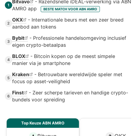
Bitvavo
- Razendsnelle iDEAL-verwerking via ABN
1
AMRO app
BESTE MATCH VOOR ABN AMRO
OKX
- Internationale beurs met een zeer breed
2
aanbod aan tokens
Bybit
- Professionele handelsomgeving inclusief
3
eigen crypto-betaalpas
BLOX
- Bitcoin kopen op de meest simpele
4
manier via je smartphone
Kraken
- Betrouwbare wereldwijde speler met
5
focus op asset-veiligheid
Finst
- Zeer scherpe tarieven en handige crypto-
6
bundels voor spreiding
Top Keuze ABN AMRO