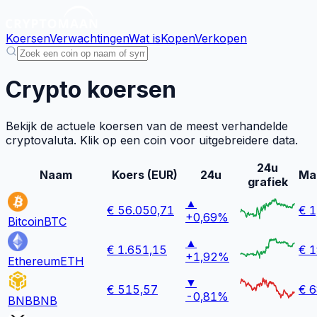
Koersen
Verwachtingen
Wat is
Kopen
Verkopen
Crypto koersen
Bekijk de actuele koersen van de meest verhandelde
cryptovaluta. Klik op een coin voor uitgebreidere data.
24u
Naam
Koers (EUR)
24u
Mar
grafiek
▲
€
56.050,71
€ 1
+0,69%
Bitcoin
BTC
▲
€
1.651,15
€ 1
+1,92%
Ethereum
ETH
▼
€
515,57
€ 6
-0,81%
BNB
BNB