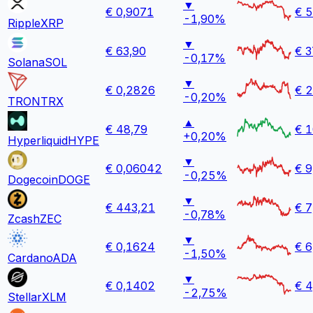
▼
€
0,9071
€ 5
-1,90%
Ripple
XRP
▼
€
63,90
€ 3
-0,17%
Solana
SOL
▼
€
0,2826
€ 2
-0,20%
TRON
TRX
▲
€
48,79
€ 1
+0,20%
Hyperliquid
HYPE
▼
€
0,06042
€ 9
-0,25%
Dogecoin
DOGE
▼
€
443,21
€ 7
-0,78%
Zcash
ZEC
▼
€
0,1624
€ 6
-1,50%
Cardano
ADA
▼
€
0,1402
€ 4
-2,75%
Stellar
XLM