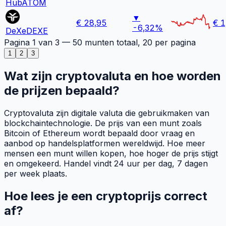
Hub
ATOM
▼
€
28,95
€ 1
-6,32%
DeXe
DEXE
Pagina
1
van
3
—
50
munten totaal,
20
per pagina
1
2
3
Wat zijn cryptovaluta en hoe worden
de prijzen bepaald?
Cryptovaluta zijn digitale valuta die gebruikmaken van
blockchaintechnologie. De prijs van een munt zoals
Bitcoin of Ethereum wordt bepaald door vraag en
aanbod op handelsplatformen wereldwijd. Hoe meer
mensen een munt willen kopen, hoe hoger de prijs stijgt
en omgekeerd. Handel vindt 24 uur per dag, 7 dagen
per week plaats.
Hoe lees je een cryptoprijs correct
af?