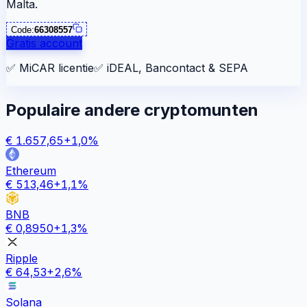
Malta.
Code:
66308557
Gratis account
✅
MiCAR licentie
✅
iDEAL, Bancontact & SEPA
Populaire andere cryptomunten
€
1.657,65
+
1,0
%
Ethereum
€
513,46
+
1,1
%
BNB
€
0,8950
+
1,3
%
Ripple
€
64,53
+
2,6
%
Solana