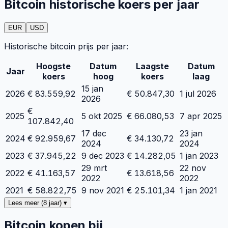
Bitcoin historische koers per jaar
EUR
USD
Historische bitcoin prijs per jaar:
Hoogste
Datum
Laagste
Datum
Jaar
koers
hoog
koers
laag
15 jan
2026
€
83.559,92
€
50.847,30
1 jul 2026
2026
€
2025
5 okt 2025
€
66.080,53
7 apr 2025
107.842,40
17 dec
23 jan
2024
€
92.959,67
€
34.130,72
2024
2024
2023
€
37.945,22
9 dec 2023
€
14.282,05
1 jan 2023
29 mrt
22 nov
2022
€
41.163,57
€
13.618,56
2022
2022
2021
€
58.822,75
9 nov 2021
€
25.101,34
1 jan 2021
Lees meer (8 jaar) ▾
Bitcoin kopen bij