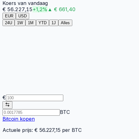
Koers van vandaag
€
56.227,15
+
1,2
%
▲
€
661,40
EUR
USD
24U
1W
1M
YTD
1J
Alles
€
BTC
Bitcoin
kopen
Actuele prijs: €
56.227,15
per
BTC