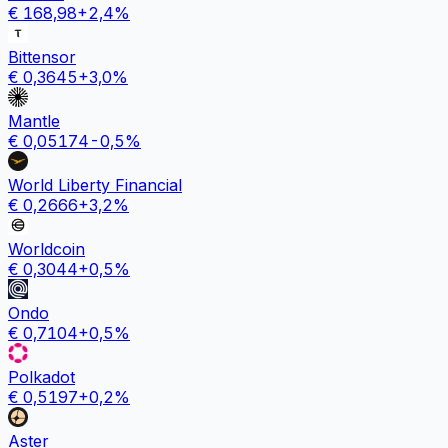
€
168,98
+
2,4
%
Bittensor
€
0,3645
+
3,0
%
Mantle
€
0,05174
-0,5
%
World Liberty Financial
€
0,2666
+
3,2
%
Worldcoin
€
0,3044
+
0,5
%
Ondo
€
0,7104
+
0,5
%
Polkadot
€
0,5197
+
0,2
%
Aster