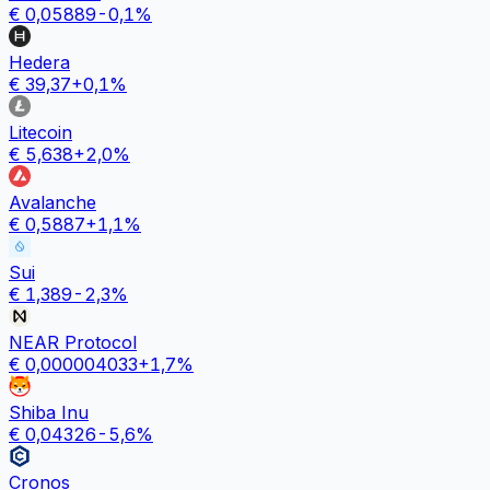
€
0,05889
-0,1
%
Hedera
€
39,37
+
0,1
%
Litecoin
€
5,638
+
2,0
%
Avalanche
€
0,5887
+
1,1
%
Sui
€
1,389
-2,3
%
NEAR Protocol
€
0,000004033
+
1,7
%
Shiba Inu
€
0,04326
-5,6
%
Cronos