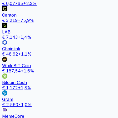
€
0,07765
+
2,3
%
Canton
€
3,219
-75,9
%
LAB
€
7,143
+
1,4
%
Chainlink
€
48,62
+
1,1
%
WhiteBIT Coin
€
187,54
+
1,6
%
Bitcoin Cash
€
1,172
+
1,8
%
Gram
€
2,560
-1,0
%
MemeCore