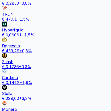
€
0,2833
-0,0
%
TRON
€
47,01
-1,5
%
Hyperliquid
€
0,06061
+
1,5
%
Dogecoin
€
439,29
+
0,8
%
Zcash
€
0,1736
+
0,3
%
Cardano
€
0,1412
+
1,9
%
Stellar
€
329,60
+
3,2
%
Monero