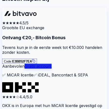
★★★★★
4.5/5
Grootste EU exchange
Ontvang €20,- Bitcoin Bonus
Tevens kun je in de eerste week tot €10.000 handelen
zonder kosten.
Code:
E3BB52F7EA
Aanbevolen
Gratis account
✅
MiCAR licentie
✅
iDEAL, Bancontact & SEPA
★★★★
☆
4.4/5.0
OKX is in Europa met hun MiCAR licentie gevestigd op