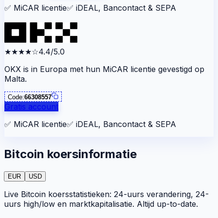
✅
MiCAR licentie
✅
iDEAL, Bancontact & SEPA
★★★★
☆
4.4/5.0
OKX is in Europa met hun MiCAR licentie gevestigd op
Malta.
Code:
66308557
Gratis account
✅
MiCAR licentie
✅
iDEAL, Bancontact & SEPA
Bitcoin koersinformatie
EUR
USD
Live Bitcoin koersstatistieken: 24-uurs verandering, 24-
uurs high/low en marktkapitalisatie. Altijd up-to-date.