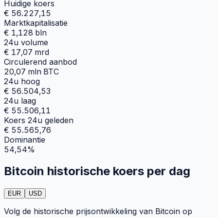
Huidige koers
€ 56.227,15
Marktkapitalisatie
€ 1,128 bln
24u volume
€ 17,07 mrd
Circulerend aanbod
20,07 mln BTC
24u hoog
€ 56.504,53
24u laag
€ 55.506,11
Koers 24u geleden
€ 55.565,76
Dominantie
54,54%
Bitcoin historische koers per dag
EUR
USD
Volg de historische prijsontwikkeling van Bitcoin op