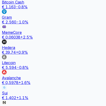
Bitcoin Cash
€
1,163
-0,8
%
Gram
€
2,560
-1,0
%
MemeCore
€
0,06038
+
2,5
%
Hedera
€
39,74
+
0,9
%
Litecoin
€
5,594
-0,8
%
Avalanche
€
0,5978
+
1,6
%
Sui
€
1,402
+
1,1
%