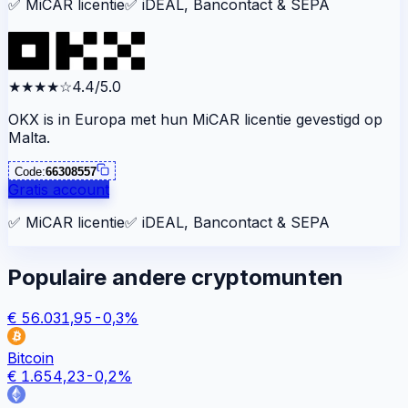
✅
MiCAR licentie
✅
iDEAL, Bancontact & SEPA
★★★★
☆
4.4/5.0
OKX is in Europa met hun MiCAR licentie gevestigd op
Malta.
Code:
66308557
Gratis account
✅
MiCAR licentie
✅
iDEAL, Bancontact & SEPA
Populaire andere cryptomunten
€
56.031,95
-0,3
%
Bitcoin
€
1.654,23
-0,2
%