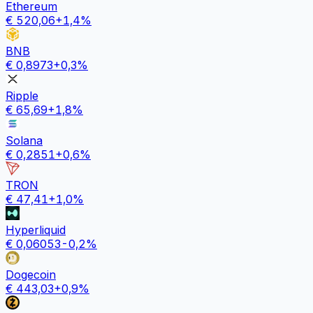
Ethereum
€
520,06
+
1,4
%
BNB
€
0,8973
+
0,3
%
Ripple
€
65,69
+
1,8
%
Solana
€
0,2851
+
0,6
%
TRON
€
47,41
+
1,0
%
Hyperliquid
€
0,06053
-0,2
%
Dogecoin
€
443,03
+
0,9
%