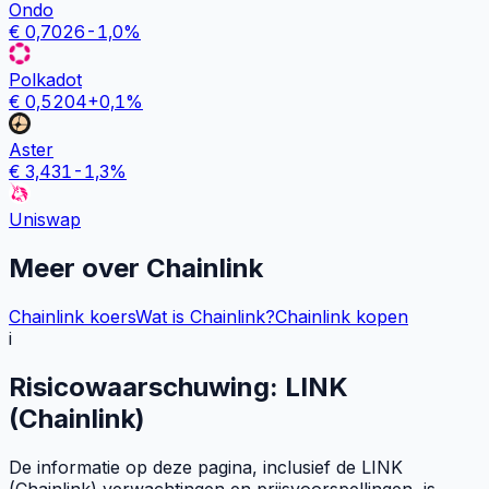
Ondo
€
0,7026
-1,0
%
Polkadot
€
0,5204
+
0,1
%
Aster
€
3,431
-1,3
%
Uniswap
Meer over
Chainlink
Chainlink koers
Wat is Chainlink?
Chainlink kopen
i
Risicowaarschuwing: LINK
(Chainlink)
De informatie op deze pagina, inclusief de LINK
(Chainlink) verwachtingen en prijsvoorspellingen, is