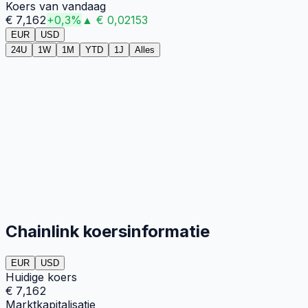
Koers van vandaag
€
7,162
+
0,3
%
▲
€
0,02153
EUR
USD
24U
1W
1M
YTD
1J
Alles
Chainlink koersinformatie
EUR
USD
Huidige koers
€ 7,162
Marktkapitalisatie