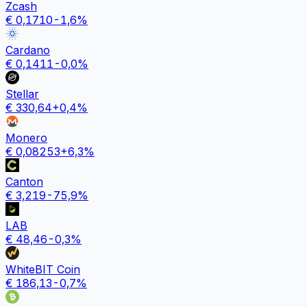
Zcash
€
0,1710
-1,6
%
Cardano
€
0,1411
-0,0
%
Stellar
€
330,64
+
0,4
%
Monero
€
0,08253
+
6,3
%
Canton
€
3,219
-75,9
%
LAB
€
48,46
-0,3
%
WhiteBIT Coin
€
186,13
-0,7
%