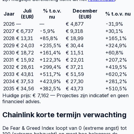
Juli
% t.o.v.
December
Jaar
% t.o.v. nu
(EUR)
nu
(EUR)
2026
—
—
€
4,877
-31,9
%
2027
€
6,737
-5,9%
€
9,318
+
30,1
%
2028
€
13,31
+85,8%
€
18,99
+
165,1
%
2029
€
24,03
+235,5%
€
30,44
+
324,9
%
2030
€
18,72
+161,4%
€
11,51
+
60,8
%
2031
€
15,92
+122,3%
€
22,01
+
207,2
%
2032
€
28,61
+299,4%
€
37,21
+
419,5
%
2033
€
43,81
+511,7%
€
51,59
+
620,2
%
2034
€
37,53
+423,9%
€
27,30
+
281,2
%
2035
€
34,56
+382,5%
€
43,73
+
510,5
%
Huidige prijs: €
7,162
— Projecties zijn indicatief en geen
financieel advies.
Chainlink korte termijn verwachting
De Fear & Greed Index loopt van 0 (extreme angst) tot