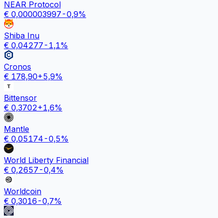
NEAR Protocol
€
0,000003997
-0,9
%
Shiba Inu
€
0,04277
-1,1
%
Cronos
€
178,90
+
5,9
%
Bittensor
€
0,3702
+
1,6
%
Mantle
€
0,05174
-0,5
%
World Liberty Financial
€
0,2657
-0,4
%
Worldcoin
€
0,3016
-0,7
%