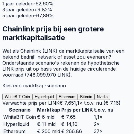
1 jaar geleden
-62,60
%
3 jaar geleden
+
9,82
%
5 jaar geleden
-67,89
%
Chainlink
prijs bij een grotere
marktkapitalisatie
Wat als
Chainlink
(
LINK
) de marktkapitalisatie van een
bekend bedrijf, netwerk of asset zou evenaren?
Onderstaande scenario's rekenen de hypothetische
LINK
-prijs uit op basis van de huidige circulerende
voorraad (
748.099.970
LINK
).
Kies een marktkap-scenario
WhiteBIT Coin
Hyperliquid
Ethereum
Bitcoin
Nvidia
Verwachte prijs per
LINK
€ 7,65
1,1×
t.o.v. nu (
€ 7,16
)
Scenario
Marktkap
Prijs per
LINK
t.o.v. nu
WhiteBIT Coin
€ 6 mld
€ 7,65
1,1×
Hyperliquid
€ 11 mld
€ 14,10
2×
Ethereum
€ 200 mld
€ 266,86
37×