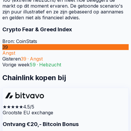
100 (extreme hebzucht) en meet hoe beleggers de
markt op dit moment ervaren. De getoonde scenario's
zijn puur illustratief en ze zijn gebaseerd op aannames
en gelden niet als financieel advies.
Crypto Fear & Greed Index
Bron: CoinStats
39
Angst
Gisteren
39
·
Angst
Vorige week
59
·
Hebzucht
Chainlink kopen bij
★★★★★
4.5/5
Grootste EU exchange
Ontvang €20,- Bitcoin Bonus