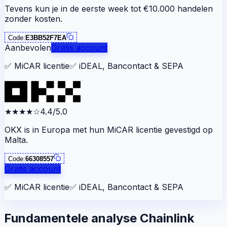
Tevens kun je in de eerste week tot €10.000 handelen
zonder kosten.
Code:
E3BB52F7EA
Aanbevolen
Gratis account
✅
MiCAR licentie
✅
iDEAL, Bancontact & SEPA
★★★★
☆
4.4/5.0
OKX is in Europa met hun MiCAR licentie gevestigd op
Malta.
Code:
66308557
Gratis account
✅
MiCAR licentie
✅
iDEAL, Bancontact & SEPA
Fundamentele analyse Chainlink