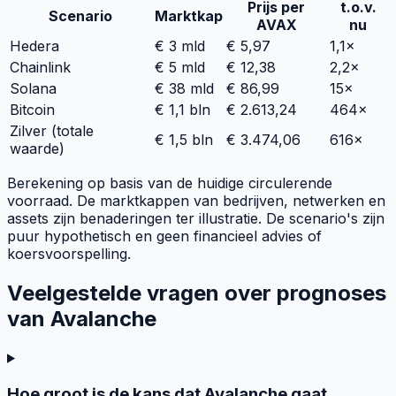
Prijs per
t.o.v.
Scenario
Marktkap
AVAX
nu
Hedera
€ 3 mld
€ 5,97
1,1×
Chainlink
€ 5 mld
€ 12,38
2,2×
Solana
€ 38 mld
€ 86,99
15×
Bitcoin
€ 1,1 bln
€ 2.613,24
464×
Zilver (totale
€ 1,5 bln
€ 3.474,06
616×
waarde)
Berekening op basis van de huidige circulerende
voorraad. De marktkappen van bedrijven, netwerken en
assets zijn benaderingen ter illustratie. De scenario's zijn
puur hypothetisch en geen financieel advies of
koersvoorspelling.
Veelgestelde vragen over prognoses
van Avalanche
Hoe groot is de kans dat Avalanche gaat