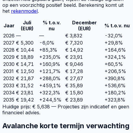
op een voorzichtig positief beeld. Berekening komt uit
het
rekenmodel
.
Juli
% t.o.v.
December
Jaar
% t.o.v. nu
(EUR)
nu
(EUR)
2026
—
—
€
3,832
-32,0
%
2027
€
5,300
-6,0%
€
7,320
+
29,8
%
2028
€
10,44
+85,3%
€
14,92
+
164,6
%
2029
€
18,89
+235,0%
€
23,91
+
324,1
%
2030
€
14,71
+160,9%
€
9,046
+
60,5
%
2031
€
12,50
+121,7%
€
17,28
+
206,5
%
2032
€
21,87
+288,0%
€
27,67
+
390,8
%
2033
€
31,52
+459,1%
€
35,89
+
536,6
%
2034
€
23,81
+322,3%
€
15,80
+
180,2
%
2035
€
19,42
+244,5%
€
23,89
+
323,8
%
Huidige prijs: €
5,638
— Projecties zijn indicatief en geen
financieel advies.
Avalanche korte termijn verwachting