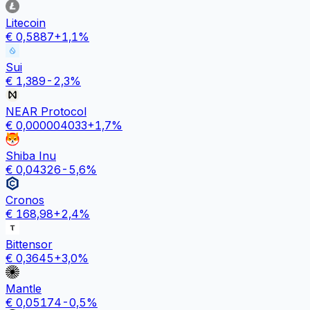
Litecoin
€
0,5887
+
1,1
%
Sui
€
1,389
-2,3
%
NEAR Protocol
€
0,000004033
+
1,7
%
Shiba Inu
€
0,04326
-5,6
%
Cronos
€
168,98
+
2,4
%
Bittensor
€
0,3645
+
3,0
%
Mantle
€
0,05174
-0,5
%