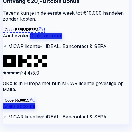
Ontvang €20,- Bitcoin Bonus
Tevens kun je in de eerste week tot €10.000 handelen
zonder kosten.
Code:
E3BB52F7EA
Aanbevolen
Gratis account
✅
MiCAR licentie
✅
iDEAL, Bancontact & SEPA
★★★★
☆
4.4/5.0
OKX is in Europa met hun MiCAR licentie gevestigd op
Malta.
Code:
66308557
Gratis account
✅
MiCAR licentie
✅
iDEAL, Bancontact & SEPA