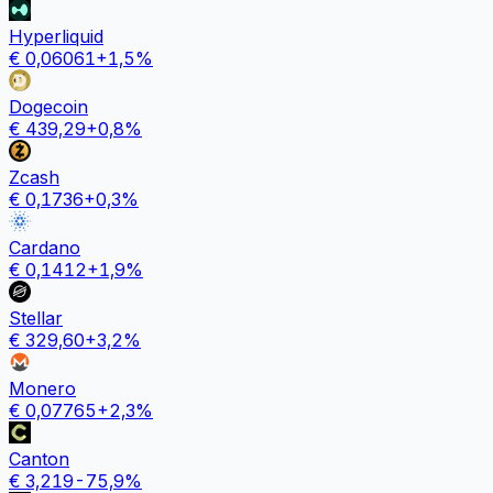
Hyperliquid
€
0,06061
+
1,5
%
Dogecoin
€
439,29
+
0,8
%
Zcash
€
0,1736
+
0,3
%
Cardano
€
0,1412
+
1,9
%
Stellar
€
329,60
+
3,2
%
Monero
€
0,07765
+
2,3
%
Canton
€
3,219
-75,9
%