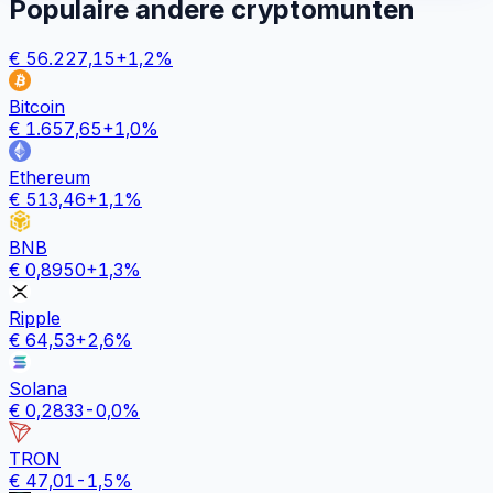
Populaire andere cryptomunten
€
56.227,15
+
1,2
%
Bitcoin
€
1.657,65
+
1,0
%
Ethereum
€
513,46
+
1,1
%
BNB
€
0,8950
+
1,3
%
Ripple
€
64,53
+
2,6
%
Solana
€
0,2833
-0,0
%
TRON
€
47,01
-1,5
%