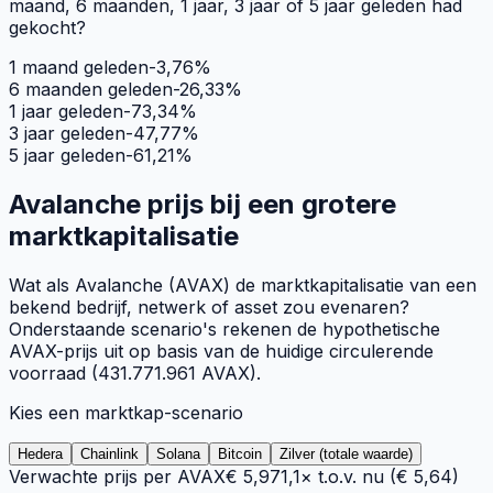
maand, 6 maanden, 1 jaar, 3 jaar of 5 jaar geleden had
gekocht?
1 maand geleden
-3,76
%
6 maanden geleden
-26,33
%
1 jaar geleden
-73,34
%
3 jaar geleden
-47,77
%
5 jaar geleden
-61,21
%
Avalanche
prijs bij een grotere
marktkapitalisatie
Wat als
Avalanche
(
AVAX
) de marktkapitalisatie van een
bekend bedrijf, netwerk of asset zou evenaren?
Onderstaande scenario's rekenen de hypothetische
AVAX
-prijs uit op basis van de huidige circulerende
voorraad (
431.771.961
AVAX
).
Kies een marktkap-scenario
Hedera
Chainlink
Solana
Bitcoin
Zilver (totale waarde)
Verwachte prijs per
AVAX
€ 5,97
1,1×
t.o.v. nu (
€ 5,64
)