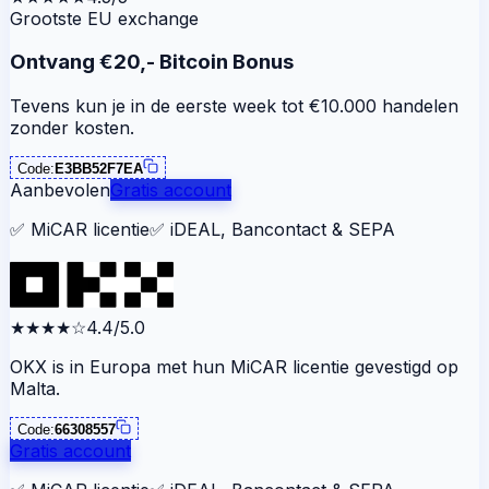
Grootste EU exchange
Ontvang €20,- Bitcoin Bonus
Tevens kun je in de eerste week tot €10.000 handelen
zonder kosten.
Code:
E3BB52F7EA
Aanbevolen
Gratis account
✅
MiCAR licentie
✅
iDEAL, Bancontact & SEPA
★★★★
☆
4.4/5.0
OKX is in Europa met hun MiCAR licentie gevestigd op
Malta.
Code:
66308557
Gratis account