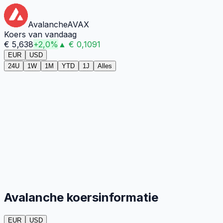
Avalanche
AVAX
Koers van vandaag
€
5,638
+
2,0
%
▲
€
0,1091
EUR
USD
24U
1W
1M
YTD
1J
Alles
Avalanche koersinformatie
EUR
USD