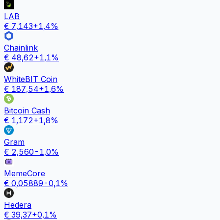
LAB
€
7,143
+
1,4
%
Chainlink
€
48,62
+
1,1
%
WhiteBIT Coin
€
187,54
+
1,6
%
Bitcoin Cash
€
1,172
+
1,8
%
Gram
€
2,560
-1,0
%
MemeCore
€
0,05889
-0,1
%
Hedera
€
39,37
+
0,1
%