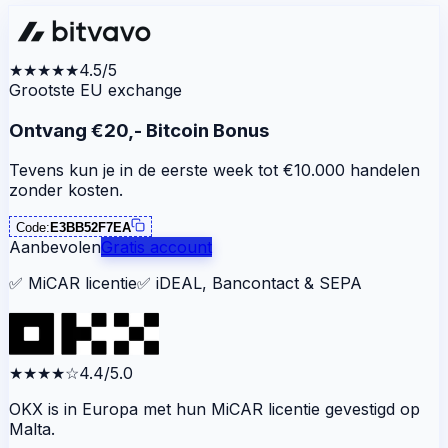
★★★★★
4.5/5
Grootste EU exchange
Ontvang €20,- Bitcoin Bonus
Tevens kun je in de eerste week tot €10.000 handelen
zonder kosten.
Code:
E3BB52F7EA
Aanbevolen
Gratis account
✅
MiCAR licentie
✅
iDEAL, Bancontact & SEPA
★★★★
☆
4.4/5.0
OKX is in Europa met hun MiCAR licentie gevestigd op
Malta.