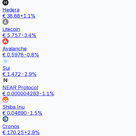
Hedera
€
38,88
+
1,1
%
Litecoin
€
5,757
-3,4
%
Avalanche
€
0,5976
-0,8
%
Sui
€
1,472
-2,9
%
NEAR Protocol
€
0,000004263
-1,1
%
Shiba Inu
€
0,04690
-1,5
%
Cronos
€
170,25
+
2,9
%