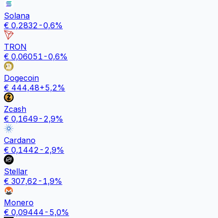
Solana
€
0,2832
-0,6
%
TRON
€
0,06051
-0,6
%
Dogecoin
€
444,48
+
5,2
%
Zcash
€
0,1649
-2,9
%
Cardano
€
0,1442
-2,9
%
Stellar
€
307,62
-1,9
%
Monero
€
0,09444
-5,0
%