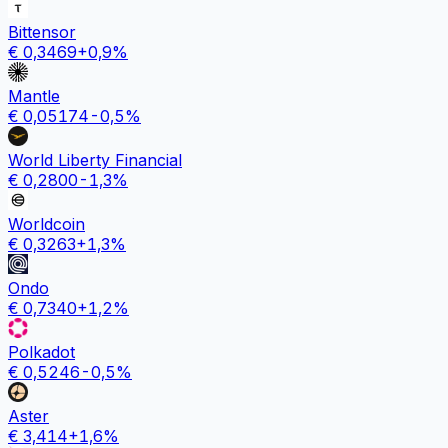
Bittensor
€
0,3469
+
0,9
%
Mantle
€
0,05174
-0,5
%
World Liberty Financial
€
0,2800
-1,3
%
Worldcoin
€
0,3263
+
1,3
%
Ondo
€
0,7340
+
1,2
%
Polkadot
€
0,5246
-0,5
%
Aster
€
3,414
+
1,6
%