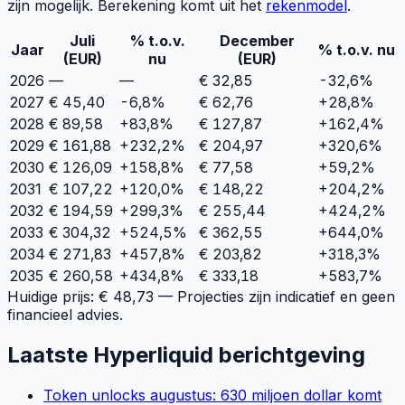
zijn mogelijk. Berekening komt uit het
rekenmodel
.
Juli
% t.o.v.
December
Jaar
% t.o.v. nu
(EUR)
nu
(EUR)
2026
—
—
€
32,85
-32,6
%
2027
€
45,40
-6,8%
€
62,76
+
28,8
%
2028
€
89,58
+83,8%
€
127,87
+
162,4
%
2029
€
161,88
+232,2%
€
204,97
+
320,6
%
2030
€
126,09
+158,8%
€
77,58
+
59,2
%
2031
€
107,22
+120,0%
€
148,22
+
204,2
%
2032
€
194,59
+299,3%
€
255,44
+
424,2
%
2033
€
304,32
+524,5%
€
362,55
+
644,0
%
2034
€
271,83
+457,8%
€
203,82
+
318,3
%
2035
€
260,58
+434,8%
€
333,18
+
583,7
%
Huidige prijs: €
48,73
— Projecties zijn indicatief en geen
financieel advies.
Laatste
Hyperliquid
berichtgeving
Token unlocks augustus: 630 miljoen dollar komt