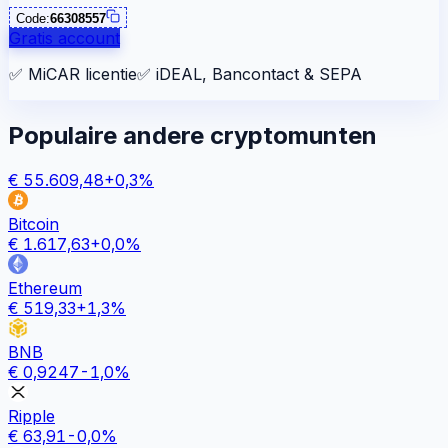
Code:
66308557
Gratis account
✅
MiCAR licentie
✅
iDEAL, Bancontact & SEPA
Populaire andere cryptomunten
€
55.609,48
+
0,3
%
Bitcoin
€
1.617,63
+
0,0
%
Ethereum
€
519,33
+
1,3
%
BNB
€
0,9247
-1,0
%
Ripple
€
63,91
-0,0
%