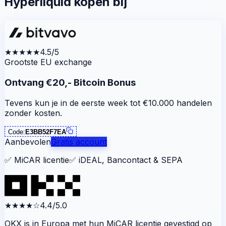
Hyperliquid kopen bij
★★★★★
4.5/5
Grootste EU exchange
Ontvang €20,- Bitcoin Bonus
Tevens kun je in de eerste week tot €10.000 handelen
zonder kosten.
Code:
E3BB52F7EA
Aanbevolen
Gratis account
✅
MiCAR licentie
✅
iDEAL, Bancontact & SEPA
★★★★
☆
4.4/5.0
OKX is in Europa met hun MiCAR licentie gevestigd op