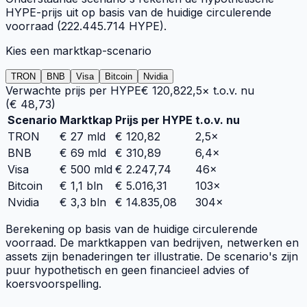
HYPE
-prijs uit op basis van de huidige circulerende
voorraad (
222.445.714
HYPE
).
Kies een marktkap-scenario
TRON
BNB
Visa
Bitcoin
Nvidia
Verwachte prijs per
HYPE
€ 120,82
2,5×
t.o.v. nu
(
€ 48,73
)
Scenario
Marktkap
Prijs per
HYPE
t.o.v. nu
TRON
€ 27 mld
€ 120,82
2,5×
BNB
€ 69 mld
€ 310,89
6,4×
Visa
€ 500 mld
€ 2.247,74
46×
Bitcoin
€ 1,1 bln
€ 5.016,31
103×
Nvidia
€ 3,3 bln
€ 14.835,08
304×
Berekening op basis van de huidige circulerende
voorraad. De marktkappen van bedrijven, netwerken en
assets zijn benaderingen ter illustratie. De scenario's zijn
puur hypothetisch en geen financieel advies of
koersvoorspelling.