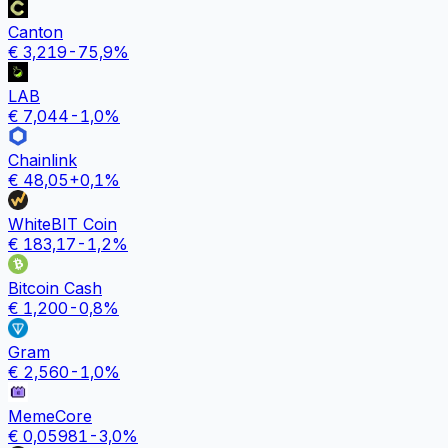
Canton
€
3,219
-75,9
%
LAB
€
7,044
-1,0
%
Chainlink
€
48,05
+
0,1
%
WhiteBIT Coin
€
183,17
-1,2
%
Bitcoin Cash
€
1,200
-0,8
%
Gram
€
2,560
-1,0
%
MemeCore
€
0,05981
-3,0
%