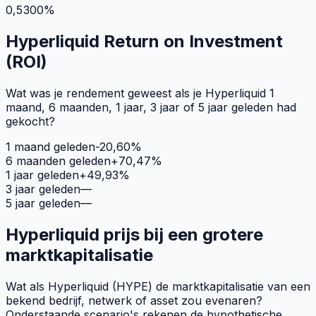
0,5300%
Hyperliquid Return on Investment
(ROI)
Wat was je rendement geweest als je Hyperliquid 1
maand, 6 maanden, 1 jaar, 3 jaar of 5 jaar geleden had
gekocht?
1 maand geleden
-20,60
%
6 maanden geleden
+
70,47
%
1 jaar geleden
+
49,93
%
3 jaar geleden
—
5 jaar geleden
—
Hyperliquid
prijs bij een grotere
marktkapitalisatie
Wat als
Hyperliquid
(
HYPE
) de marktkapitalisatie van een
bekend bedrijf, netwerk of asset zou evenaren?
Onderstaande scenario's rekenen de hypothetische