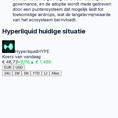
governance, en de adoptie wordt mede gedreven
door een puntensysteem dat mogelijk leidt tot
toekomstige airdrops, wat de langetermijnwaarde
van het ecosysteem beïnvloedt.
Hyperliquid huidige situatie
Hyperliquid
HYPE
Koers van vandaag
€
48,73
+
3,1
%
▲
€
1,469
EUR
USD
24U
1W
1M
YTD
1J
Alles