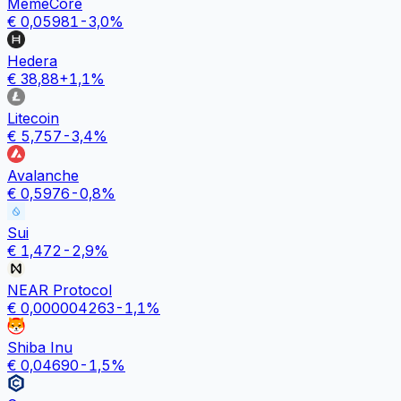
MemeCore
€
0,05981
-3,0
%
Hedera
€
38,88
+
1,1
%
Litecoin
€
5,757
-3,4
%
Avalanche
€
0,5976
-0,8
%
Sui
€
1,472
-2,9
%
NEAR Protocol
€
0,000004263
-1,1
%
Shiba Inu
€
0,04690
-1,5
%