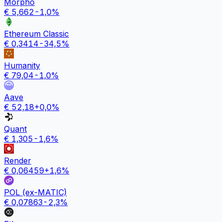
Morpho
€
5,662
-1,0
%
Ethereum Classic
€
0,3414
-34,5
%
Humanity
€
79,04
-1,0
%
Aave
€
52,18
+
0,0
%
Quant
€
1,305
-1,6
%
Render
€
0,06459
+
1,6
%
POL (ex-MATIC)
€
0,07863
-2,3
%