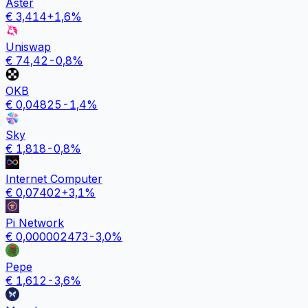
Aster
€
3,414
+
1,6
%
Uniswap
€
74,42
-0,8
%
OKB
€
0,04825
-1,4
%
Sky
€
1,818
-0,8
%
Internet Computer
€
0,07402
+
3,1
%
Pi Network
€
0,000002473
-3,0
%
Pepe
€
1,612
-3,6
%