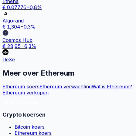
Ethena
€
0,07776
+
0,8
%
Algorand
€
1,304
-0,3
%
Cosmos Hub
€
28,95
-6,3
%
DeXe
Meer over
Ethereum
Ethereum koers
Ethereum verwachting
Wat is Ethereum?
Ethereum verkopen
Crypto koersen
Bitcoin koers
Ethereum koers