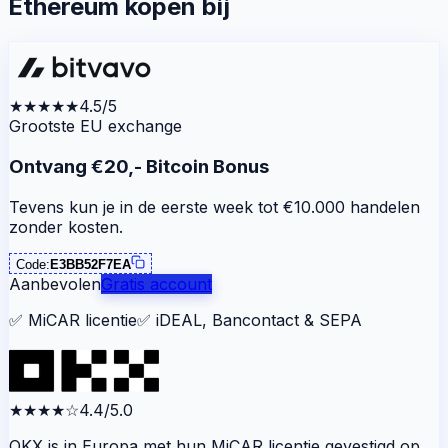
Ethereum kopen bij
★★★★★
4.5/5
Grootste EU exchange
Ontvang €20,- Bitcoin Bonus
Tevens kun je in de eerste week tot €10.000 handelen
zonder kosten.
Code:
E3BB52F7EA
Aanbevolen
Gratis account
✅
MiCAR licentie
✅
iDEAL, Bancontact & SEPA
★★★★
☆
4.4/5.0
OKX is in Europa met hun MiCAR licentie gevestigd op