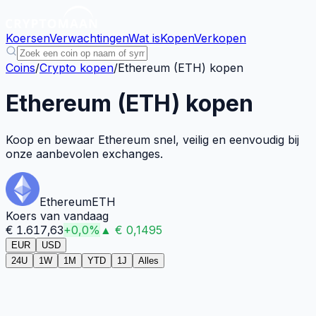
Koersen
Verwachtingen
Wat is
Kopen
Verkopen
Coins
/
Crypto kopen
/
Ethereum (ETH) kopen
Ethereum (ETH) kopen
Koop en bewaar Ethereum snel, veilig en eenvoudig bij
onze aanbevolen exchanges.
Ethereum
ETH
Koers van vandaag
€
1.617,63
+
0,0
%
▲
€
0,1495
EUR
USD
24U
1W
1M
YTD
1J
Alles