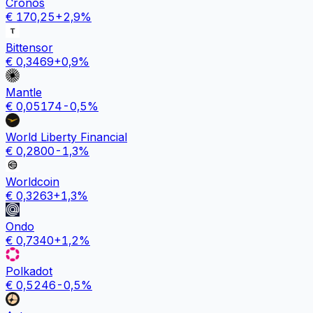
Cronos
€
170,25
+
2,9
%
Bittensor
€
0,3469
+
0,9
%
Mantle
€
0,05174
-0,5
%
World Liberty Financial
€
0,2800
-1,3
%
Worldcoin
€
0,3263
+
1,3
%
Ondo
€
0,7340
+
1,2
%
Polkadot
€
0,5246
-0,5
%