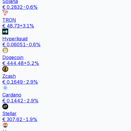
Solana
€
0,2832
-0,6
%
TRON
€
48,73
+
3,1
%
Hyperliquid
€
0,06051
-0,6
%
Dogecoin
€
444,48
+
5,2
%
Zcash
€
0,1649
-2,9
%
Cardano
€
0,1442
-2,9
%
Stellar
€
307,62
-1,9
%