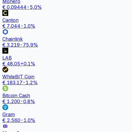
Monero
€
0,09444
-5,0
%
Canton
€
7,044
-1,0
%
Chainlink
€
3,219
-75,9
%
LAB
€
48,05
+
0,1
%
WhiteBIT Coin
€
183,17
-1,2
%
Bitcoin Cash
€
1,200
-0,8
%
Gram
€
2,560
-1,0
%