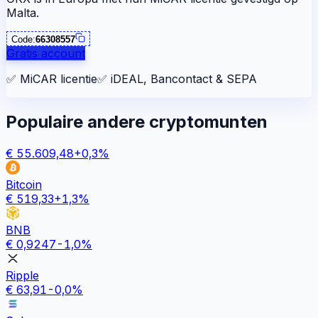
Malta.
Code:
66308557
Gratis account
✅
MiCAR licentie
✅
iDEAL, Bancontact & SEPA
Populaire andere cryptomunten
€
55.609,48
+
0,3
%
Bitcoin
€
519,33
+
1,3
%
BNB
€
0,9247
-1,0
%
Ripple
€
63,91
-0,0
%