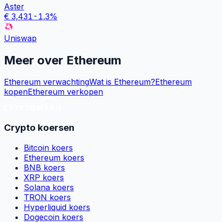
Aster
€
3,431
-1,3
%
Uniswap
Meer over
Ethereum
Ethereum verwachting
Wat is Ethereum?
Ethereum
kopen
Ethereum verkopen
Crypto koersen
Bitcoin koers
Ethereum koers
BNB koers
XRP koers
Solana koers
TRON koers
Hyperliquid koers
Dogecoin koers