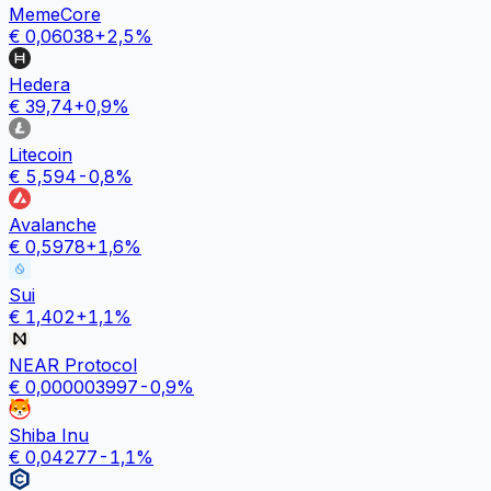
MemeCore
€
0,06038
+
2,5
%
Hedera
€
39,74
+
0,9
%
Litecoin
€
5,594
-0,8
%
Avalanche
€
0,5978
+
1,6
%
Sui
€
1,402
+
1,1
%
NEAR Protocol
€
0,000003997
-0,9
%
Shiba Inu
€
0,04277
-1,1
%