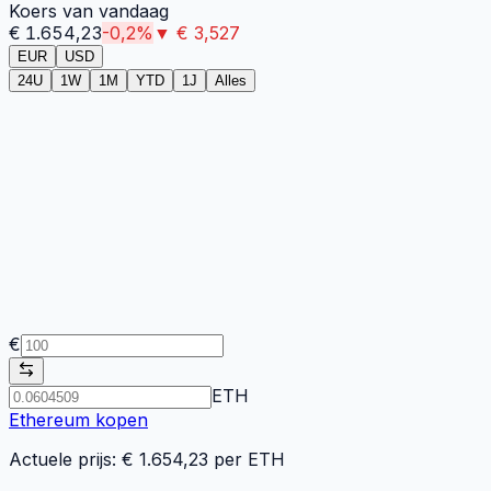
Koers van vandaag
€
1.654,23
-0,2
%
▼
€
3,527
EUR
USD
24U
1W
1M
YTD
1J
Alles
€
ETH
Ethereum
kopen
Actuele prijs: €
1.654,23
per
ETH