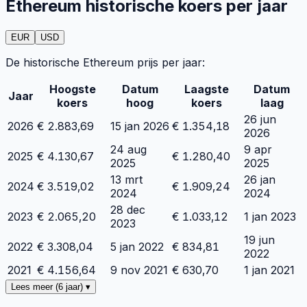
Ethereum historische koers per jaar
EUR
USD
De historische Ethereum prijs per jaar:
Hoogste
Datum
Laagste
Datum
Jaar
koers
hoog
koers
laag
26 jun
2026
€
2.883,69
15 jan 2026
€
1.354,18
2026
24 aug
9 apr
2025
€
4.130,67
€
1.280,40
2025
2025
13 mrt
26 jan
2024
€
3.519,02
€
1.909,24
2024
2024
28 dec
2023
€
2.065,20
€
1.033,12
1 jan 2023
2023
19 jun
2022
€
3.308,04
5 jan 2022
€
834,81
2022
2021
€
4.156,64
9 nov 2021
€
630,70
1 jan 2021
Lees meer (6 jaar) ▾