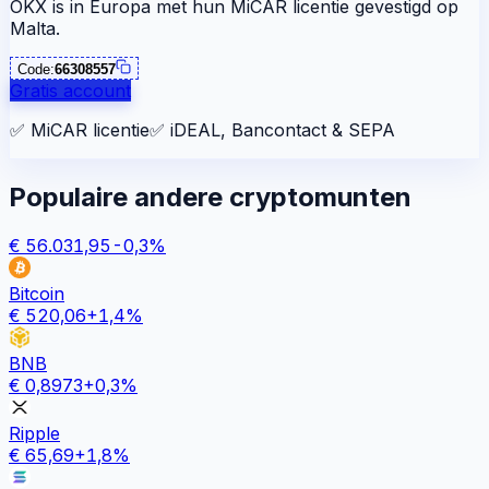
OKX is in Europa met hun MiCAR licentie gevestigd op
Malta.
Code:
66308557
Gratis account
✅
MiCAR licentie
✅
iDEAL, Bancontact & SEPA
Populaire andere cryptomunten
€
56.031,95
-0,3
%
Bitcoin
€
520,06
+
1,4
%
BNB
€
0,8973
+
0,3
%
Ripple
€
65,69
+
1,8
%