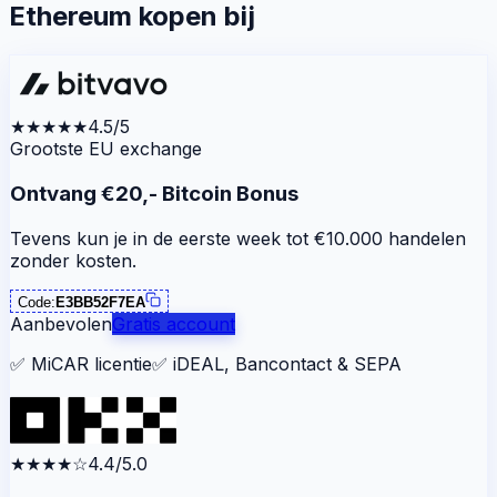
Ethereum kopen bij
★★★★★
4.5/5
Grootste EU exchange
Ontvang €20,- Bitcoin Bonus
Tevens kun je in de eerste week tot €10.000 handelen
zonder kosten.
Code:
E3BB52F7EA
Aanbevolen
Gratis account
✅
MiCAR licentie
✅
iDEAL, Bancontact & SEPA
★★★★
☆
4.4/5.0