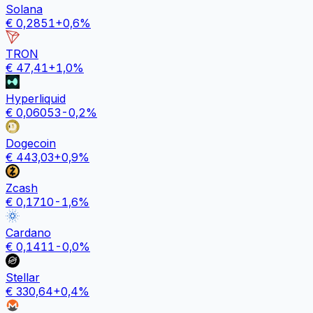
Solana
€
0,2851
+
0,6
%
TRON
€
47,41
+
1,0
%
Hyperliquid
€
0,06053
-0,2
%
Dogecoin
€
443,03
+
0,9
%
Zcash
€
0,1710
-1,6
%
Cardano
€
0,1411
-0,0
%
Stellar
€
330,64
+
0,4
%