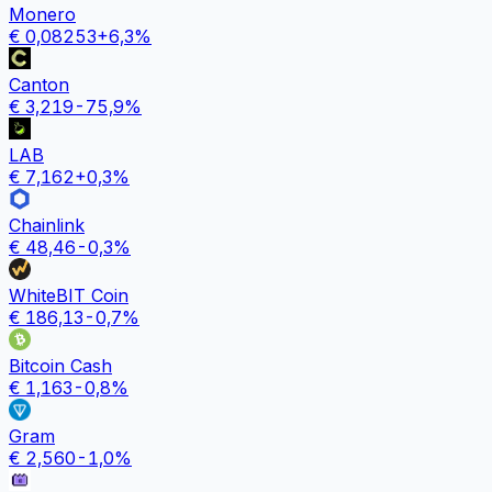
Monero
€
0,08253
+
6,3
%
Canton
€
3,219
-75,9
%
LAB
€
7,162
+
0,3
%
Chainlink
€
48,46
-0,3
%
WhiteBIT Coin
€
186,13
-0,7
%
Bitcoin Cash
€
1,163
-0,8
%
Gram
€
2,560
-1,0
%