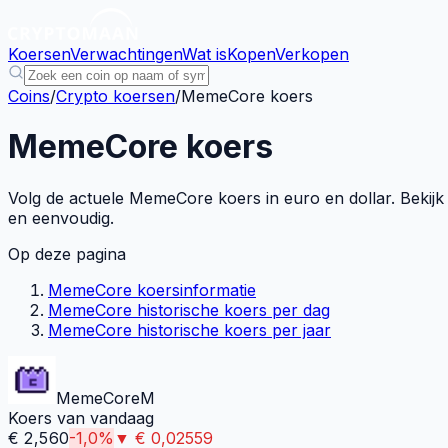
Koersen
Verwachtingen
Wat is
Kopen
Verkopen
Coins
/
Crypto koersen
/
MemeCore koers
MemeCore koers
Volg de actuele MemeCore koers in euro en dollar. Bekijk 
en eenvoudig.
Op deze pagina
MemeCore koersinformatie
MemeCore historische koers per dag
MemeCore historische koers per jaar
MemeCore
M
Koers van vandaag
€
2,560
-1,0
%
▼
€
0,02559