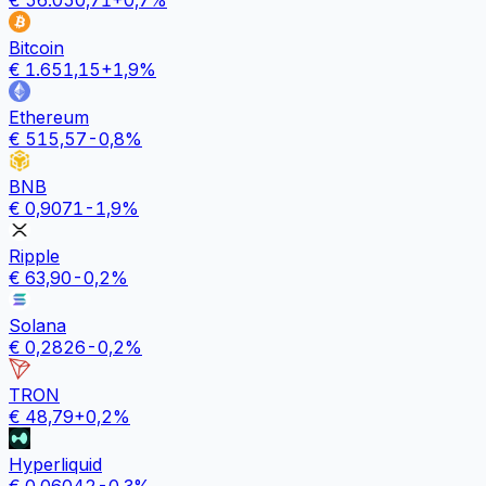
Bitcoin
€
1.651,15
+
1,9
%
Ethereum
€
515,57
-0,8
%
BNB
€
0,9071
-1,9
%
Ripple
€
63,90
-0,2
%
Solana
€
0,2826
-0,2
%
TRON
€
48,79
+
0,2
%
Hyperliquid
€
0,06042
-0,3
%