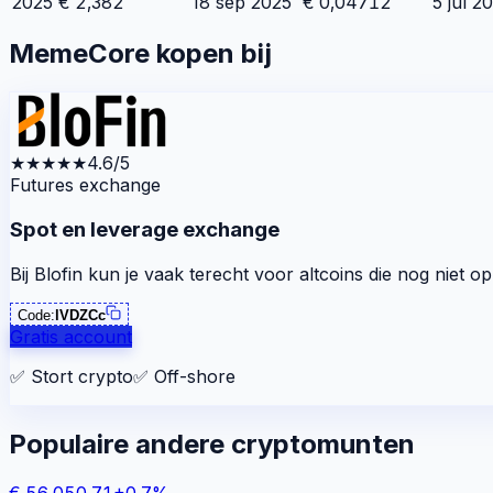
2025
€
2,382
18 sep 2025
€
0,04712
5 jul 2
MemeCore kopen bij
★★★★★
4.6/5
Futures exchange
Spot en leverage exchange
Bij Blofin kun je vaak terecht voor altcoins die nog niet o
Code:
lVDZCc
Gratis account
✅
Stort crypto
✅
Off-shore
Populaire andere cryptomunten
€
56.050,71
+
0,7
%