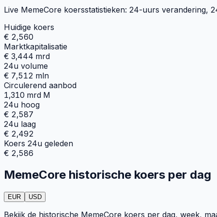
Live MemeCore koersstatistieken: 24-uurs verandering, 24-
Huidige koers
€ 2,560
Marktkapitalisatie
€ 3,444 mrd
24u volume
€ 7,512 mln
Circulerend aanbod
1,310 mrd M
24u hoog
€ 2,587
24u laag
€ 2,492
Koers 24u geleden
€ 2,586
MemeCore historische koers per dag
EUR
USD
Bekijk de historische MemeCore koers per dag, week, maan