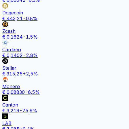
Dogecoin
€
443,21
-0,8
%
Zcash
€
0,1624
-1,5
%
Cardano
€
0,1402
-2,8
%
Stellar
€
315,25
+
2,5
%
Monero
€
0,08830
-6,5
%
Canton
€
3,219
-75,9
%
LAB
€
7,085
+
0,4
%