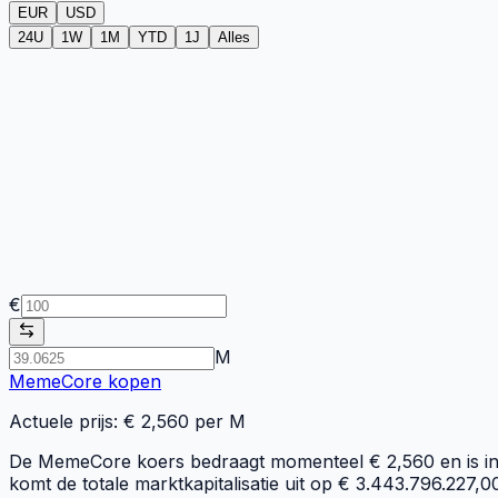
EUR
USD
24U
1W
1M
YTD
1J
Alles
€
M
MemeCore
kopen
Actuele prijs: €
2,560
per
M
De MemeCore koers bedraagt momenteel € 2,560 en is in 
komt de totale marktkapitalisatie uit op € 3.443.796.227,0