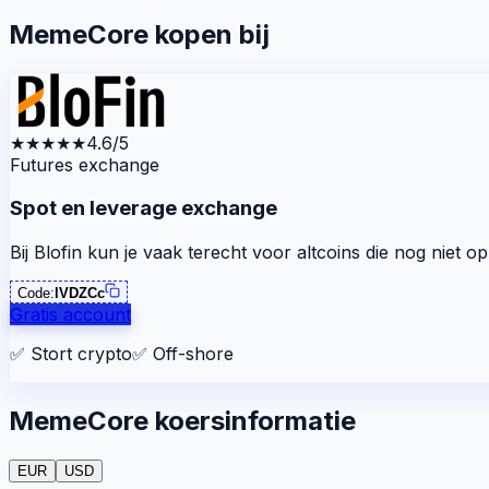
MemeCore kopen bij
★★★★★
4.6/5
Futures exchange
Spot en leverage exchange
Bij Blofin kun je vaak terecht voor altcoins die nog niet o
Code:
lVDZCc
Gratis account
✅
Stort crypto
✅
Off-shore
MemeCore koersinformatie
EUR
USD