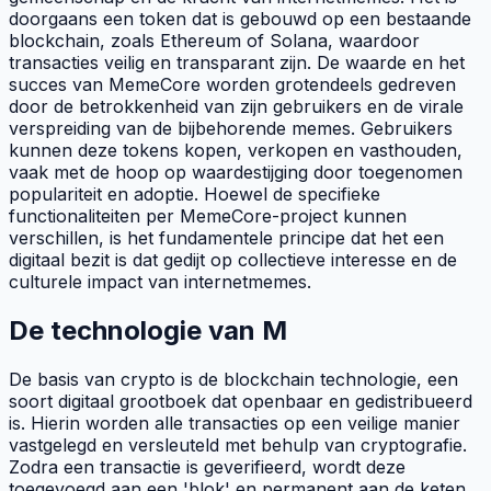
doorgaans een
token
dat is gebouwd op een bestaande
blockchain
, zoals Ethereum of Solana, waardoor
transacties veilig en transparant zijn. De waarde en het
succes van MemeCore worden grotendeels gedreven
door de betrokkenheid van zijn gebruikers en de virale
verspreiding van de bijbehorende memes. Gebruikers
kunnen deze
tokens
kopen, verkopen en vasthouden,
vaak met de hoop op waardestijging door toegenomen
populariteit en adoptie. Hoewel de specifieke
functionaliteiten per MemeCore-project kunnen
verschillen, is het fundamentele principe dat het een
digitaal bezit is dat gedijt op collectieve interesse en de
culturele impact van internetmemes.
De technologie van M
De basis van crypto is de
blockchain
technologie, een
soort digitaal grootboek dat openbaar en gedistribueerd
is. Hierin worden alle transacties op een veilige manier
vastgelegd en versleuteld met behulp van cryptografie.
Zodra een transactie is geverifieerd, wordt deze
toegevoegd aan een 'blok' en permanent aan de keten