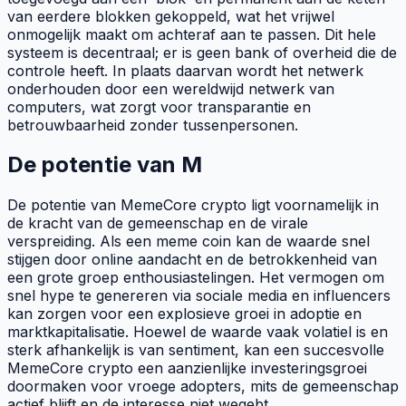
van eerdere blokken gekoppeld, wat het vrijwel
onmogelijk maakt om achteraf aan te passen. Dit hele
systeem is decentraal; er is geen bank of overheid die de
controle heeft. In plaats daarvan wordt het netwerk
onderhouden door een wereldwijd netwerk van
computers, wat zorgt voor transparantie en
betrouwbaarheid zonder tussenpersonen.
De potentie van M
De potentie van MemeCore crypto ligt voornamelijk in
de kracht van de gemeenschap en de virale
verspreiding. Als een
meme coin
kan de waarde snel
stijgen door online aandacht en de betrokkenheid van
een grote groep enthousiastelingen. Het vermogen om
snel
hype
te genereren via sociale media en
influencers
kan zorgen voor een explosieve groei in adoptie en
marktkapitalisatie. Hoewel de waarde vaak volatiel is en
sterk afhankelijk is van sentiment, kan een succesvolle
MemeCore crypto een aanzienlijke investeringsgroei
doormaken voor vroege
adopters
, mits de gemeenschap
actief blijft en de interesse niet wegebt.