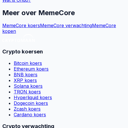
Meer over
MemeCore
MemeCore koers
MemeCore verwachting
MemeCore
kopen
Crypto koersen
Bitcoin koers
Ethereum koers
BNB koers
XRP koers
Solana koers
TRON koers
Hyperliquid koers
Dogecoin koers
Zcash koers
Cardano koers
Crypto verwachting