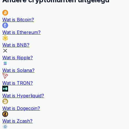
Wat is
Bitcoin
?
Wat is
Ethereum
?
Wat is
BNB
?
Wat is
Ripple
?
Wat is
Solana
?
Wat is
TRON
?
Wat is
Hyperliquid
?
Wat is
Dogecoin
?
Wat is
Zcash
?