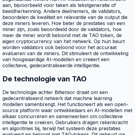
aan, bijvoorbeeld voor taken als tekstgeneratie of
beeldherkenning. Andere deelnemers, de
validators
,
beoordelen de kwaliteit en relevantie van de output die
deze
miners
leveren. Hoe beter de prestaties van een
miner
zijn, zoals beoordeeld door de
validators
, hoe
meer de
miner
wordt beloond met de
TAO
token, de
eigen cryptocurrency van het netwerk. Op hun beurt
worden
validators
ook beloond voor het accuraat
evalueren van de
miners
. Dit stimuleert de ontwikkeling
van hoogwaardige AI-modellen en creëert een
collectieve, gedecentraliseerde intelligentie.
De technologie van TAO
De technologie achter Bittensor draait om een
gedecentraliseerd netwerk dat machine learning
modellen samenbrengt. Het functioneert als een open-
source platform waar ontwikkelaars en AI-modellen met
elkaar concurreren en samenwerken om collectieve
intelligentie te creëren. Gebruikers dragen rekenkracht
en algoritmes bij, terwijl het systeem deze prestaties
evalueert en beloont met TAO-tokens. Dit gebeurt via