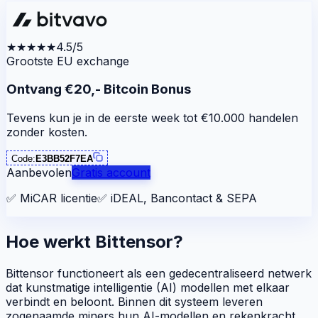
★★★★★
4.5/5
Grootste EU exchange
Ontvang €20,- Bitcoin Bonus
Tevens kun je in de eerste week tot €10.000 handelen
zonder kosten.
Code:
E3BB52F7EA
Aanbevolen
Gratis account
✅
MiCAR licentie
✅
iDEAL, Bancontact & SEPA
Hoe werkt Bittensor?
Bittensor functioneert als een gedecentraliseerd netwerk
dat kunstmatige intelligentie (AI) modellen met elkaar
verbindt en beloont. Binnen dit systeem leveren
zogenaamde
miners
hun AI-modellen en rekenkracht