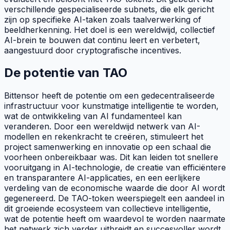
verschillende gespecialiseerde
subnets
, die elk gericht
zijn op specifieke AI-taken zoals taalverwerking of
beeldherkenning. Het doel is een wereldwijd, collectief
AI-brein te bouwen dat continu leert en verbetert,
aangestuurd door cryptografische incentives.
De potentie van TAO
Bittensor heeft de potentie om een gedecentraliseerde
infrastructuur voor kunstmatige intelligentie te worden,
wat de ontwikkeling van AI fundamenteel kan
veranderen. Door een wereldwijd netwerk van AI-
modellen en rekenkracht te creëren, stimuleert het
project samenwerking en innovatie op een schaal die
voorheen onbereikbaar was. Dit kan leiden tot snellere
vooruitgang in AI-technologie, de creatie van efficiëntere
en transparantere AI-applicaties, en een eerlijkere
verdeling van de economische waarde die door AI wordt
gegenereerd. De
TAO
-token weerspiegelt een aandeel in
dit groeiende ecosysteem van collectieve intelligentie,
wat de potentie heeft om waardevol te worden naarmate
het netwerk zich verder uitbreidt en succesvoller wordt