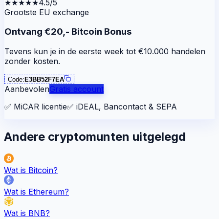
★★★★★
4.5/5
Grootste EU exchange
Ontvang €20,- Bitcoin Bonus
Tevens kun je in de eerste week tot €10.000 handelen
zonder kosten.
Code:
E3BB52F7EA
Aanbevolen
Gratis account
✅
MiCAR licentie
✅
iDEAL, Bancontact & SEPA
Andere cryptomunten uitgelegd
Wat is
Bitcoin
?
Wat is
Ethereum
?
Wat is
BNB
?