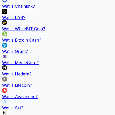
Wat is
Chainlink
?
Wat is
LAB
?
Wat is
WhiteBIT Coin
?
Wat is
Bitcoin Cash
?
Wat is
Gram
?
Wat is
MemeCore
?
Wat is
Hedera
?
Wat is
Litecoin
?
Wat is
Avalanche
?
Wat is
Sui
?