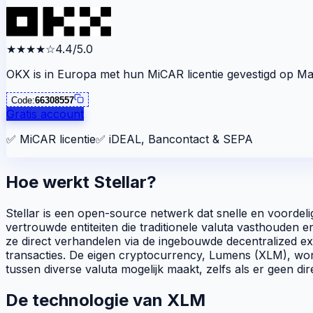
★★★★
☆
4.4/5.0
OKX is in Europa met hun MiCAR licentie gevestigd op Mal
Code:
66308557
Gratis account
✅
MiCAR licentie
✅
iDEAL, Bancontact & SEPA
Hoe werkt Stellar?
Stellar is een open-source netwerk dat snelle en voordelig
vertrouwde entiteiten die traditionele valuta vasthouden e
ze direct verhandelen via de ingebouwde
decentralized e
transacties. De eigen cryptocurrency, Lumens (XLM), word
tussen diverse valuta mogelijk maakt, zelfs als er geen di
De technologie van XLM