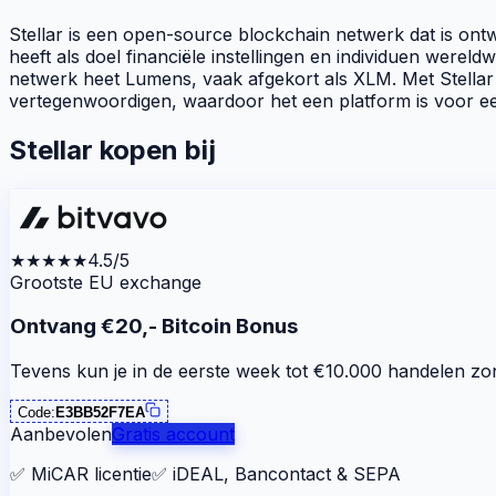
Stellar is een open-source
blockchain
netwerk dat is ont
heeft als doel financiële instellingen en individuen wereld
netwerk heet Lumens, vaak afgekort als XLM. Met Stella
vertegenwoordigen, waardoor het een platform is voor een
Stellar kopen bij
★★★★★
4.5/5
Grootste EU exchange
Ontvang €20,- Bitcoin Bonus
Tevens kun je in de eerste week tot €10.000 handelen zo
Code:
E3BB52F7EA
Aanbevolen
Gratis account
✅
MiCAR licentie
✅
iDEAL, Bancontact & SEPA