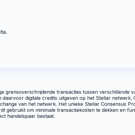
ta.
e grensoverschrijdende transacties tussen verschillende val
n daarvoor digitale
credits
uitgeven op het Stellar netwerk
xchange
van het netwerk. Het unieke
Stellar Consensus Pr
t gebruikt om minimale transactiekosten te dekken en fung
rect handelspaar bestaat.