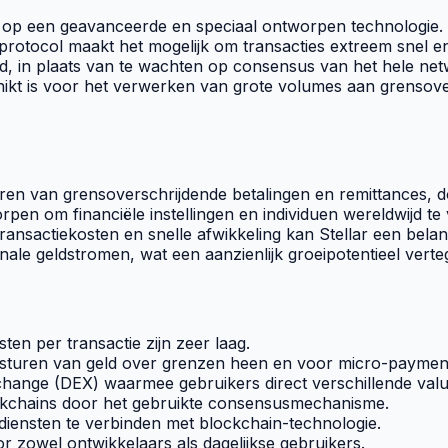
op een geavanceerde en speciaal ontworpen technologie. H
t protocol maakt het mogelijk om transacties extreem snel en
in plaats van te wachten op consensus van het hele netwe
kt is voor het verwerken van grote volumes aan grensovers
meren van grensoverschrijdende betalingen en
remittances
, 
orpen om financiële instellingen en individuen wereldwijd 
ransactiekosten en snelle afwikkeling kan Stellar een belang
nale geldstromen, wat een aanzienlijk groeipotentieel verte
sten per transactie zijn zeer laag.
ersturen van geld over grenzen heen en voor
micro-paymen
change
(DEX) waarmee gebruikers direct verschillende valu
kchains
door het gebruikte consensusmechanisme.
 diensten te verbinden met
blockchain
-technologie.
or zowel ontwikkelaars als dagelijkse gebruikers.