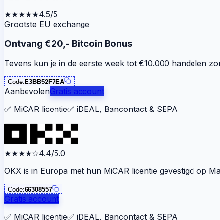
★★★★★
4.5/5
Grootste EU exchange
Ontvang €20,- Bitcoin Bonus
Tevens kun je in de eerste week tot €10.000 handelen zo
Code:
E3BB52F7EA
Aanbevolen
Gratis account
✅
MiCAR licentie
✅
iDEAL, Bancontact & SEPA
★★★★
☆
4.4/5.0
OKX is in Europa met hun MiCAR licentie gevestigd op Mal
Code:
66308557
Gratis account
✅
MiCAR licentie
✅
iDEAL, Bancontact & SEPA