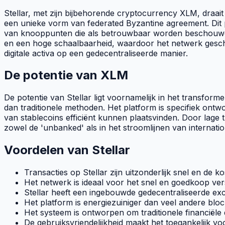
Stellar, met zijn bijbehorende
cryptocurrency
XLM, draait 
een unieke vorm van
federated Byzantine agreement
. Di
van knooppunten die als betrouwbaar worden beschouwd, 
en een hoge schaalbaarheid, waardoor het netwerk geschi
digitale activa op een gedecentraliseerde manier.
De potentie van XLM
De potentie van Stellar ligt voornamelijk in het transfor
dan traditionele methoden. Het platform is specifiek ontw
van
stablecoins
efficiënt kunnen plaatsvinden. Door lage t
zowel de 'unbanked' als in het stroomlijnen van internatio
Voordelen van Stellar
Transacties op Stellar zijn uitzonderlijk snel en de ko
Het netwerk is ideaal voor het snel en goedkoop v
Stellar heeft een ingebouwde gedecentraliseerde
ex
Het platform is energiezuiniger dan veel andere
bloc
Het systeem is ontworpen om traditionele financiële
De gebruiksvriendelijkheid maakt het toegankelijk vo