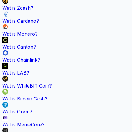
Wat is
Zcash
?
Wat is
Cardano
?
Wat is
Monero
?
Wat is
Canton
?
Wat is
Chainlink
?
Wat is
LAB
?
Wat is
WhiteBIT Coin
?
Wat is
Bitcoin Cash
?
Wat is
Gram
?
Wat is
MemeCore
?