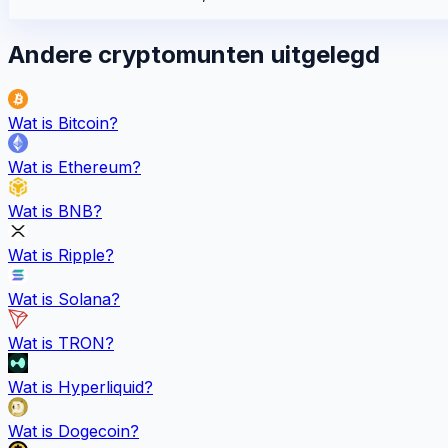
Andere cryptomunten uitgelegd
Wat is
Bitcoin
?
Wat is
Ethereum
?
Wat is
BNB
?
Wat is
Ripple
?
Wat is
Solana
?
Wat is
TRON
?
Wat is
Hyperliquid
?
Wat is
Dogecoin
?