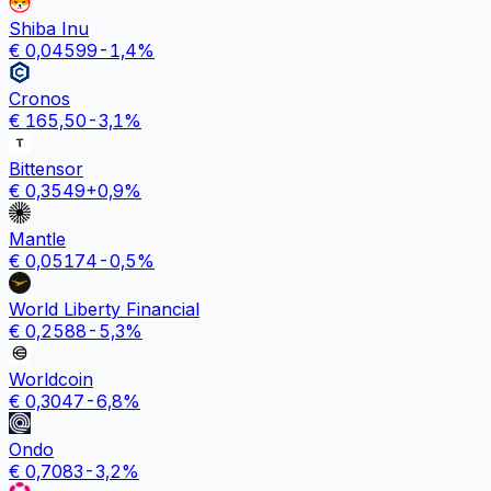
Shiba Inu
€
0,04599
-1,4
%
Cronos
€
165,50
-3,1
%
Bittensor
€
0,3549
+
0,9
%
Mantle
€
0,05174
-0,5
%
World Liberty Financial
€
0,2588
-5,3
%
Worldcoin
€
0,3047
-6,8
%
Ondo
€
0,7083
-3,2
%