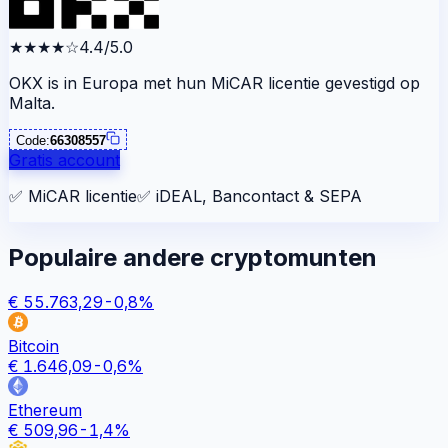
★★★★
☆
4.4/5.0
OKX is in Europa met hun MiCAR licentie gevestigd op
Malta.
Code:
66308557
Gratis account
✅
MiCAR licentie
✅
iDEAL, Bancontact & SEPA
Populaire andere cryptomunten
€
55.763,29
-0,8
%
Bitcoin
€
1.646,09
-0,6
%
Ethereum
€
509,96
-1,4
%