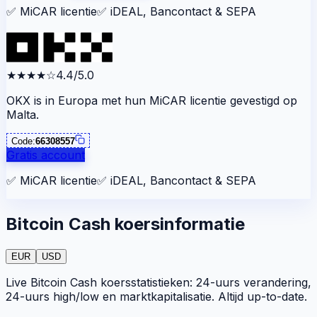
✅
MiCAR licentie
✅
iDEAL, Bancontact & SEPA
★★★★
☆
4.4/5.0
OKX is in Europa met hun MiCAR licentie gevestigd op
Malta.
Code:
66308557
Gratis account
✅
MiCAR licentie
✅
iDEAL, Bancontact & SEPA
Bitcoin Cash koersinformatie
EUR
USD
Live Bitcoin Cash koersstatistieken: 24-uurs verandering,
24-uurs high/low en marktkapitalisatie. Altijd up-to-date.