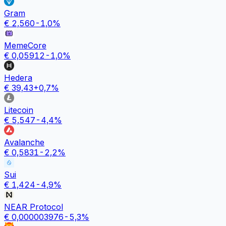
Gram
€
2,560
-1,0
%
MemeCore
€
0,05912
-1,0
%
Hedera
€
39,43
+
0,7
%
Litecoin
€
5,547
-4,4
%
Avalanche
€
0,5831
-2,2
%
Sui
€
1,424
-4,9
%
NEAR Protocol
€
0,000003976
-5,3
%