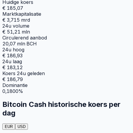
Huidige koers
€ 185,07
Marktkapitalisatie
€ 3,715 mrd
24u volume
€ 51,21 mln
Circulerend aanbod
20,07 mln BCH
24u hoog
€ 186,93
24u laag
€ 183,12
Koers 24u geleden
€ 186,79
Dominantie
0,1800%
Bitcoin Cash historische koers per
dag
EUR
USD