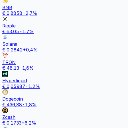
BNB
€
0,8858
-2,7
%
Ripple
€
63,05
-1,7
%
Solana
€
0,2842
+
0,4
%
TRON
€
48,13
-1,6
%
Hyperliquid
€
0,05987
-1,2
%
Dogecoin
€
436,88
-1,8
%
Zcash
€
0,1733
+
6,2
%