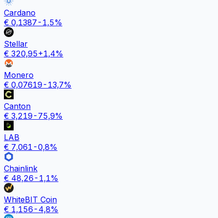
Cardano
€
0,1387
-1,5
%
Stellar
€
320,95
+
1,4
%
Monero
€
0,07619
-13,7
%
Canton
€
3,219
-75,9
%
LAB
€
7,061
-0,8
%
Chainlink
€
48,26
-1,1
%
WhiteBIT Coin
€
1,156
-4,8
%