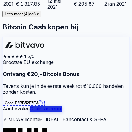
12 mei
2021
€
1.317,85
€
295,87
2 jan 2021
2021
Lees meer (4 jaar) ▾
Bitcoin Cash kopen bij
★★★★★
4.5/5
Grootste EU exchange
Ontvang €20,- Bitcoin Bonus
Tevens kun je in de eerste week tot €10.000 handelen
zonder kosten.
Code:
E3BB52F7EA
Aanbevolen
Gratis account
✅
MiCAR licentie
✅
iDEAL, Bancontact & SEPA