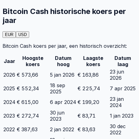
Bitcoin Cash historische koers per
jaar
EUR
USD
Bitcoin Cash koers per jaar, een historisch overzicht:
Hoogste
Datum
Laagste
Datum
Jaar
koers
hoog
koers
laag
23 jun
2026
€
573,66
5 jan 2026
€
163,86
2026
18 sep
2025
€
552,34
€
225,74
7 apr 2025
2025
23 jan
2024
€
615,00
6 apr 2024
€
199,20
2024
30 jun
2023
€
272,74
€
83,71
1 jan 2023
2023
30 dec
2022
€
387,63
2 jan 2022
€
83,63
2022