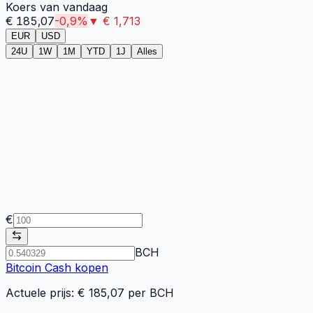
Koers van vandaag
€
185,07
-0,9
%
▼
€
1,713
EUR
USD
24U
1W
1M
YTD
1J
Alles
€
BCH
Bitcoin Cash
kopen
Actuele prijs: €
185,07
per
BCH