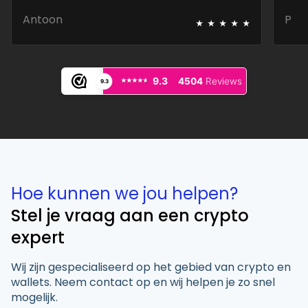
snel en deskundig.
best
⭑
⭑
⭑
⭑
⭑
Antoon
P
⭑⭑⭑⭑⭑
⭑⭑⭑⭑⭑
9.3
4504
Reviews
9.3
Hoe kunnen we jou helpen?
Stel je vraag aan een crypto
expert
Wij zijn gespecialiseerd op het gebied van crypto en
wallets. Neem contact op en wij helpen je zo snel
mogelijk.