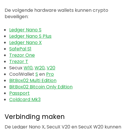
De volgende hardware wallets kunnen crypto
beveiligen:
Ledger Nano S
Ledger Nano S Plus
Ledger Nano X
SafePal S1
Trezor One
Trezor T
Secux
W10
,
W20
,
V20
CoolWallet
S
en
Pro
BitBox02 Multi Edition
BitBox02 Bitcoin Only Edition
Passport
Coldcard Mk3
Verbinding maken
De Ledger Nano X, SecuX V20 en SecuX W20 kunnen