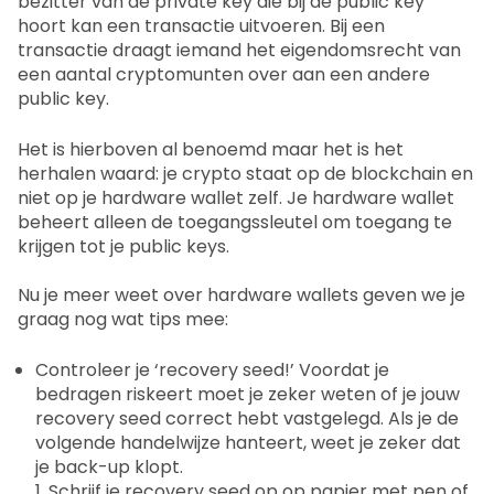
bezitter van de private key die bij de public key
hoort kan een transactie uitvoeren. Bij een
transactie draagt iemand het eigendomsrecht van
een aantal cryptomunten over aan een andere
public key.
Het is hierboven al benoemd maar het is het
herhalen waard: je crypto staat op de blockchain en
niet op je hardware wallet zelf. Je hardware wallet
beheert alleen de toegangssleutel om toegang te
krijgen tot je public keys.
Nu je meer weet over hardware wallets geven we je
graag nog wat tips mee:
Controleer je ‘recovery seed!’ Voordat je
bedragen riskeert moet je zeker weten of je jouw
recovery seed correct hebt vastgelegd. Als je de
volgende handelwijze hanteert, weet je zeker dat
je back-up klopt.
1. Schrijf je recovery seed op op papier met pen of