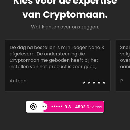
Kies voor de expertise
van Cryptomaan.
Wat klanten over ons zeggen.
De dag na bestellen is mijn Ledger Nano X
Snel
afgeleverd. De ondersteuning die
volg
Cryptomaan me geboden heeft bij het
over
instellen van het product is zeer goed,
aan
snel en deskundig.
best
⭑
⭑
⭑
⭑
⭑
Antoon
P
⭑⭑⭑⭑⭑
⭑⭑⭑⭑⭑
9.3
4502
Reviews
9.3