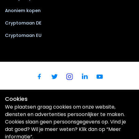
Anoniem kopen
Cryptomaan DE
Cryptomaan EU
Cookies
We plaatsen graag cookies om onze website,
diensten en advertenties persoonlijker te maken.
Cookies slaan geen persoonsgegevens op. Vind je
dat goed? Wil je meer weten? Klik dan op “Meer
Wij gebruiken cookies om uw gebruikerservaring te verbeteren |
Privacybeleid
informatie”.