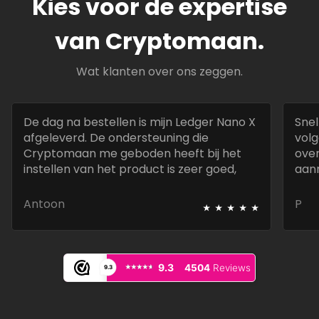
Kies voor de expertise
van Cryptomaan.
Wat klanten over ons zeggen.
De dag na bestellen is mijn Ledger Nano X
Snel
afgeleverd. De ondersteuning die
volg
Cryptomaan me geboden heeft bij het
over
instellen van het product is zeer goed,
aan
snel en deskundig.
best
⭑
⭑
⭑
⭑
⭑
Antoon
P
⭑⭑⭑⭑⭑
⭑⭑⭑⭑⭑
9.3
4504
Reviews
9.3