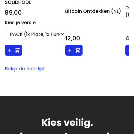
SOLIDHODL
De 
Bitcoin Ontdekken (NL)
89,00
(NL
Kies je versie
12,00
40
+
+
+
Bekijk de hele lijst
Kies veilig.