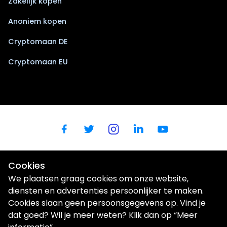
Zakelijk kopen
Anoniem kopen
Cryptomaan DE
Cryptomaan EU
Cookies
We plaatsen graag cookies om onze website,
diensten en advertenties persoonlijker te maken.
Cookies slaan geen persoonsgegevens op. Vind je
dat goed? Wil je meer weten? Klik dan op “Meer
Wij gebruiken cookies om uw gebruikerservaring te verbeteren |
Privacybeleid