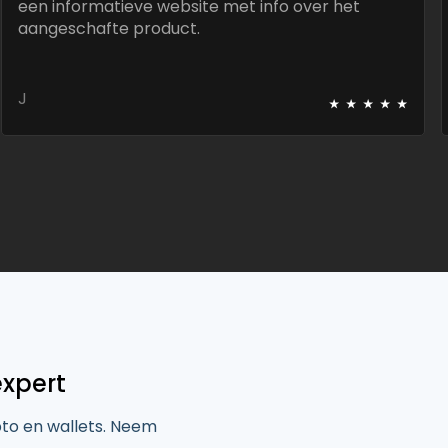
een informatieve website met info over het
aangeschafte product.
⭑
⭑
⭑
⭑
⭑
J
expert
pto en wallets. Neem