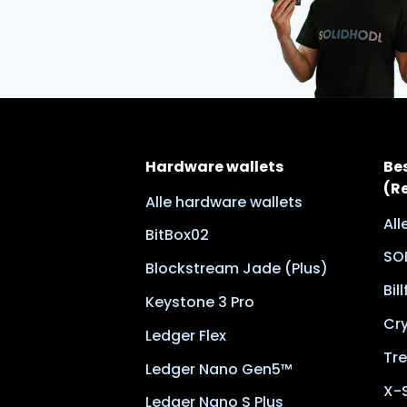
Hardware wallets
Be
(R
Alle hardware wallets
Al
BitBox02
SO
Blockstream Jade (Plus)
Bil
Keystone 3 Pro
Cr
Ledger Flex
Tre
Ledger Nano Gen5™
X-
Ledger Nano S Plus