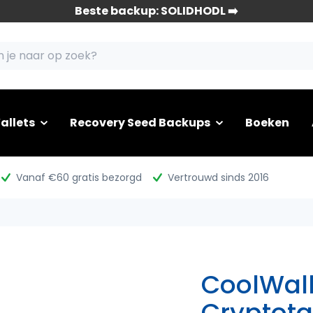
Beste backup: SOLIDHODL ➡️
allets
Recovery Seed Backups
Boeken
Vanaf €60 gratis bezorgd
Vertrouwd sinds 2016
CoolWall
Cryptota