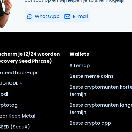
contact op en wij helpen je zo snel mogelijk.
WhatsApp
E-mail
scherm je 12/24 woorden
Wallets
ecovery Seed Phrase)
Sitemap
le seed back-ups
Beste meme coins
LIDHODL ⭐
Beste cryptomunten kort
lfodl
termijn
yptotag
Beste cryptomunten lang
termijn
zor Keep Metal
Beste crypto app
SEED (SecuX)