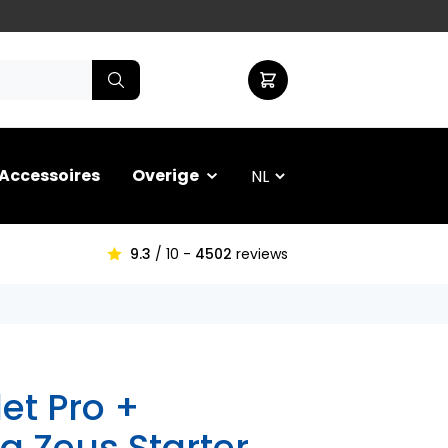
Accessoires
Overige
9.3
/ 10 -
4502
reviews
et Pro +
g Zeus Starter