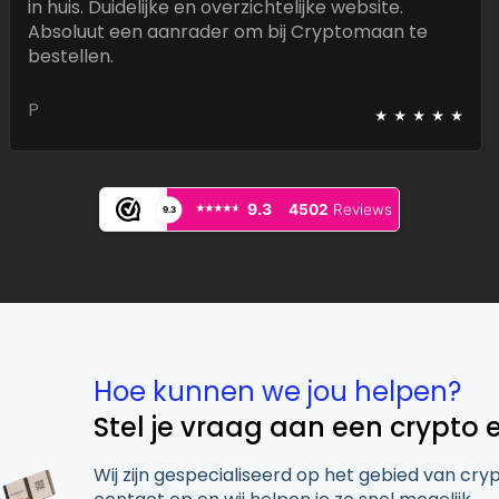
in huis. Duidelijke en overzichtelijke website.
Absoluut een aanrader om bij Cryptomaan te
bestellen.
⭑
⭑
⭑
⭑
⭑
P
⭑⭑⭑⭑⭑
⭑⭑⭑⭑⭑
9.3
4502
Reviews
9.3
Hoe kunnen we jou helpen?
Stel je vraag aan een crypto 
Wij zijn gespecialiseerd op het gebied van cry