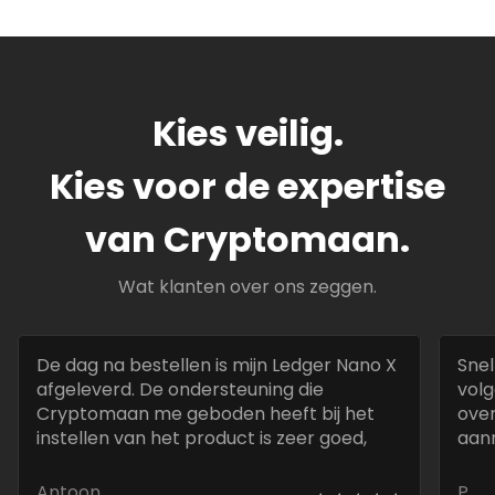
Kies veilig.
Kies voor de expertise
van Cryptomaan.
Wat klanten over ons zeggen.
De dag na bestellen is mijn Ledger Nano X
Snel
afgeleverd. De ondersteuning die
volg
Cryptomaan me geboden heeft bij het
over
instellen van het product is zeer goed,
aan
snel en deskundig.
best
Antoon
P