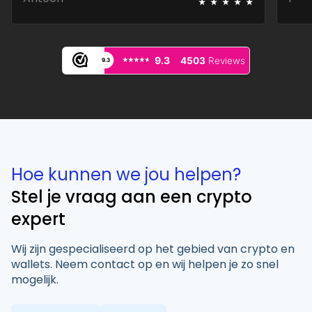
⭑
⭑
⭑
⭑
⭑
⭑⭑⭑⭑⭑
⭑⭑⭑⭑⭑
9.3
4503
Reviews
9.3
Hoe kunnen we jou helpen?
Stel je vraag aan een crypto
expert
Wij zijn gespecialiseerd op het gebied van crypto en
wallets. Neem contact op en wij helpen je zo snel
mogelijk.