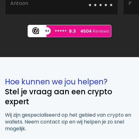
⭑
⭑
⭑
⭑
⭑
Antoon
P
⭑⭑⭑⭑⭑
⭑⭑⭑⭑⭑
9.3
4504
Reviews
9.3
Hoe kunnen we jou helpen?
Stel je vraag aan een crypto
expert
Wij zijn gespecialiseerd op het gebied van crypto en
wallets. Neem contact op en wij helpen je zo snel
mogelijk.