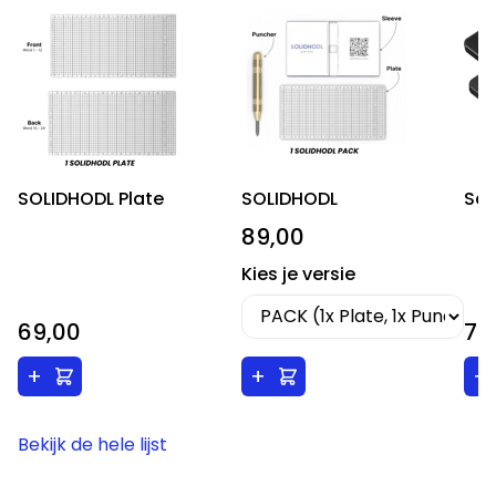
SOLIDHODL Plate
SOLIDHODL
Saf
89,00
Kies je versie
69,00
74
+
+
+
Bekijk de hele lijst