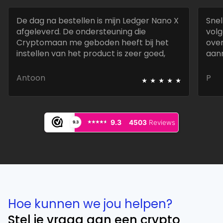
De dag na bestellen is mijn Ledger Nano X
Snel
afgeleverd. De ondersteuning die
volg
Cryptomaan me geboden heeft bij het
over
instellen van het product is zeer goed,
aan
snel en deskundig.
best
⭑
⭑
⭑
⭑
⭑
Antoon
P
⭑⭑⭑⭑⭑
⭑⭑⭑⭑⭑
9.3
4503
Reviews
9.3
Hoe kunnen we jou helpen?
Stel je vraag aan een crypto