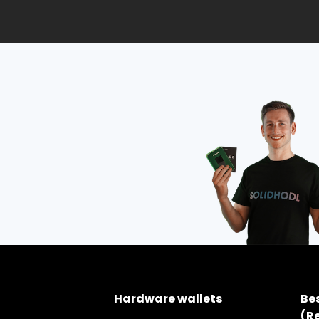
Hardware wallets
Be
(R