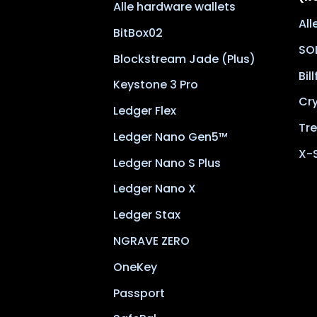
Alle hardware wallets
Al
BitBox02
SO
Blockstream Jade (Plus)
Bil
Keystone 3 Pro
Cr
Ledger Flex
Tre
Ledger Nano Gen5™
X-
Ledger Nano S Plus
Ledger Nano X
Ledger Stax
NGRAVE ZERO
OneKey
Passport