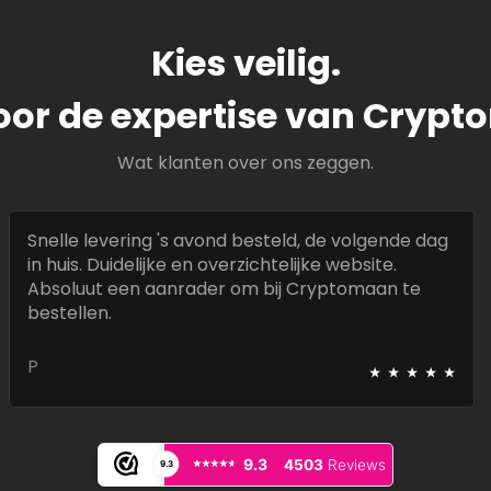
Kies veilig.
oor de expertise van Cryp
Wat klanten over ons zeggen.
Snelle levering 's avond besteld, de volgende dag
in huis. Duidelijke en overzichtelijke website.
Absoluut een aanrader om bij Cryptomaan te
bestellen.
⭑
⭑
⭑
⭑
⭑
P
⭑⭑⭑⭑⭑
⭑⭑⭑⭑⭑
9.3
4503
Reviews
9.3