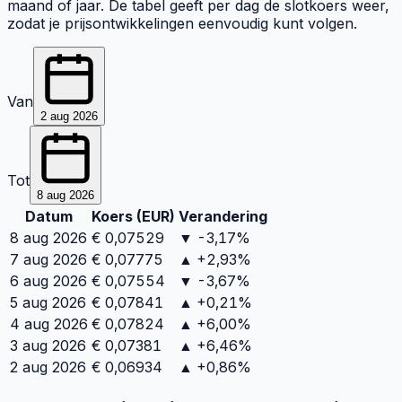
maand of jaar. De tabel geeft per dag de slotkoers weer,
zodat je prijsontwikkelingen eenvoudig kunt volgen.
Van
2 aug 2026
Tot
8 aug 2026
Datum
Koers (
EUR
)
Verandering
8 aug 2026
€
0,07529
▼ -3,17%
7 aug 2026
€
0,07775
▲ +2,93%
6 aug 2026
€
0,07554
▼ -3,67%
5 aug 2026
€
0,07841
▲ +0,21%
4 aug 2026
€
0,07824
▲ +6,00%
3 aug 2026
€
0,07381
▲ +6,46%
2 aug 2026
€
0,06934
▲ +0,86%