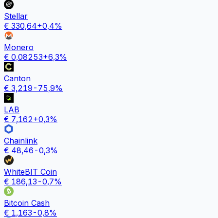
Stellar
€
330,64
+
0,4
%
Monero
€
0,08253
+
6,3
%
Canton
€
3,219
-75,9
%
LAB
€
7,162
+
0,3
%
Chainlink
€
48,46
-0,3
%
WhiteBIT Coin
€
186,13
-0,7
%
Bitcoin Cash
€
1,163
-0,8
%