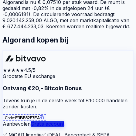
Algorand is nu € 0,07510 per stuk waard. De munt is
gedaald met -0,82% in de afgelopen 24 uur (€
-0,0006181). De circulerende voorraad bedraagt
9.020.142.258,00 ALGO, met een marktkapitalisatie van
€ 677.444.233,03. Koersen worden realtime bijgewerkt.
Algorand kopen bij
★★★★★
4.5/5
Grootste EU exchange
Ontvang €20,- Bitcoin Bonus
Tevens kun je in de eerste week tot €10.000 handelen
zonder kosten.
Code:
E3BB52F7EA
Aanbevolen
Gratis account
✅
MiCAR licentie
✅
iDEAL, Bancontact & SEPA