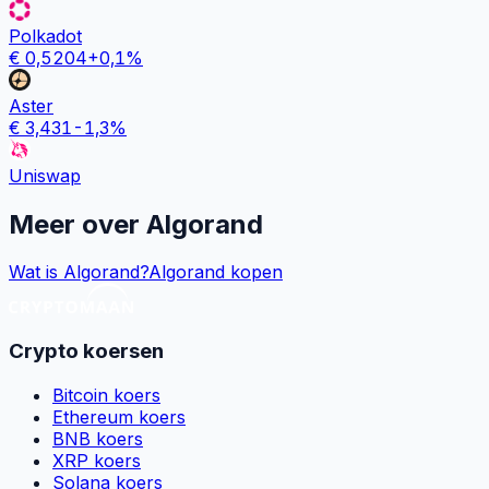
Polkadot
€
0,5204
+
0,1
%
Aster
€
3,431
-1,3
%
Uniswap
Meer over
Algorand
Wat is Algorand?
Algorand kopen
Crypto koersen
Bitcoin koers
Ethereum koers
BNB koers
XRP koers
Solana koers