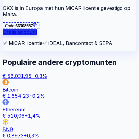
OKX is in Europa met hun MiCAR licentie gevestigd op
Malta.
Code:
66308557
Gratis account
✅
MiCAR licentie
✅
iDEAL, Bancontact & SEPA
Populaire andere cryptomunten
€
56.031,95
-0,3
%
Bitcoin
€
1.654,23
-0,2
%
Ethereum
€
520,06
+
1,4
%
BNB
€
0,8973
+
0,3
%