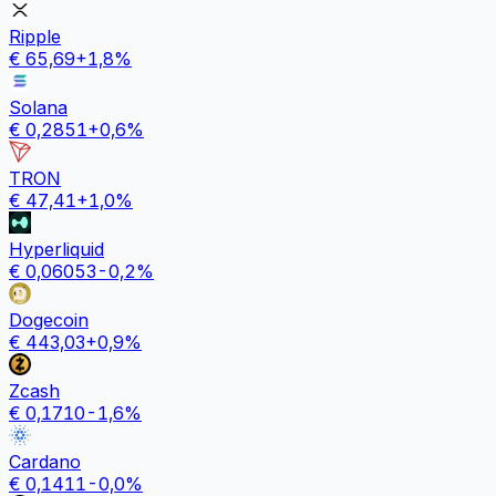
Ripple
€
65,69
+
1,8
%
Solana
€
0,2851
+
0,6
%
TRON
€
47,41
+
1,0
%
Hyperliquid
€
0,06053
-0,2
%
Dogecoin
€
443,03
+
0,9
%
Zcash
€
0,1710
-1,6
%
Cardano
€
0,1411
-0,0
%