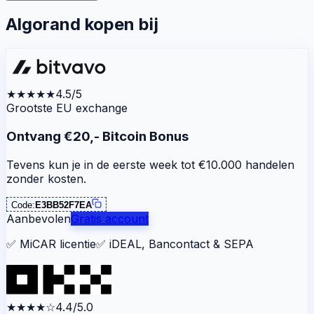
Algorand kopen bij
★★★★★
4.5/5
Grootste EU exchange
Ontvang €20,- Bitcoin Bonus
Tevens kun je in de eerste week tot €10.000 handelen
zonder kosten.
Code:
E3BB52F7EA
Aanbevolen
Gratis account
✅
MiCAR licentie
✅
iDEAL, Bancontact & SEPA
★★★★
☆
4.4/5.0