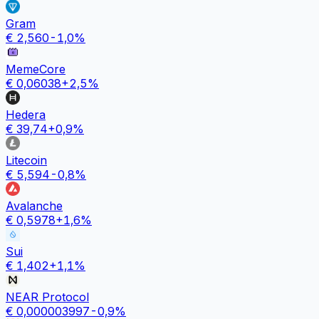
Gram
€
2,560
-1,0
%
MemeCore
€
0,06038
+
2,5
%
Hedera
€
39,74
+
0,9
%
Litecoin
€
5,594
-0,8
%
Avalanche
€
0,5978
+
1,6
%
Sui
€
1,402
+
1,1
%
NEAR Protocol
€
0,000003997
-0,9
%