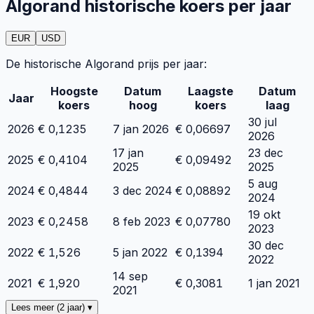
Algorand historische koers per jaar
EUR
USD
De historische Algorand prijs per jaar:
Hoogste
Datum
Laagste
Datum
Jaar
koers
hoog
koers
laag
30 jul
2026
€
0,1235
7 jan 2026
€
0,06697
2026
17 jan
23 dec
2025
€
0,4104
€
0,09492
2025
2025
5 aug
2024
€
0,4844
3 dec 2024
€
0,08892
2024
19 okt
2023
€
0,2458
8 feb 2023
€
0,07780
2023
30 dec
2022
€
1,526
5 jan 2022
€
0,1394
2022
14 sep
2021
€
1,920
€
0,3081
1 jan 2021
2021
Lees meer (2 jaar) ▾