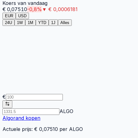
Koers van vandaag
€
0,07510
-0,8
%
▼
€
0,0006181
EUR
USD
24U
1W
1M
YTD
1J
Alles
€
ALGO
Algorand
kopen
Actuele prijs: €
0,07510
per
ALGO