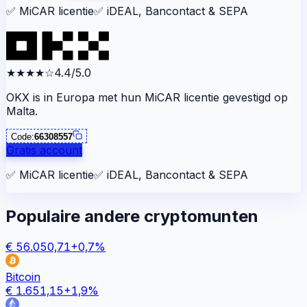
✅
MiCAR licentie
✅
iDEAL, Bancontact & SEPA
★★★★
☆
4.4/5.0
OKX is in Europa met hun MiCAR licentie gevestigd op
Malta.
Code:
66308557
Gratis account
✅
MiCAR licentie
✅
iDEAL, Bancontact & SEPA
Populaire andere cryptomunten
€
56.050,71
+
0,7
%
Bitcoin
€
1.651,15
+
1,9
%