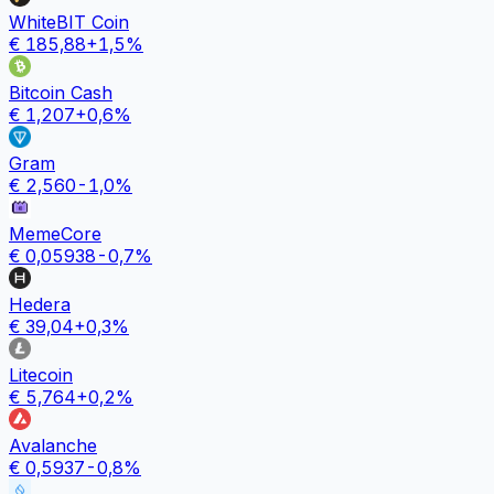
WhiteBIT Coin
€
185,88
+
1,5
%
Bitcoin Cash
€
1,207
+
0,6
%
Gram
€
2,560
-1,0
%
MemeCore
€
0,05938
-0,7
%
Hedera
€
39,04
+
0,3
%
Litecoin
€
5,764
+
0,2
%
Avalanche
€
0,5937
-0,8
%