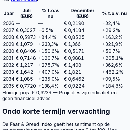
Juli
% t.o.v.
December
Jaar
% t.o.v. nu
(EUR)
nu
(EUR)
2026
—
—
€
0,2190
-32,4
%
2027
€
0,3027
-6,5%
€
0,4184
+
29,2
%
2028
€
0,5973
+84,4%
€
0,8525
+
163,2
%
2029
€
1,079
+233,3%
€
1,366
+
321,9
%
2030
€
0,8406
+159,6%
€
0,5171
+
59,7
%
2031
€
0,7148
+120,7%
€
0,9881
+
205,1
%
2032
€
1,217
+275,7%
€
1,498
+
362,6
%
2033
€
1,642
+407,0%
€
1,821
+
462,2
%
2034
€
1,085
+235,0%
€
0,6462
+
99,5
%
2035
€
0,7720
+138,4%
€
0,9224
+
184,8
%
Huidige prijs: €
0,3239
— Projecties zijn indicatief en
geen financieel advies.
Ondo korte termijn verwachting
De Fear & Greed Index geeft het sentiment op de