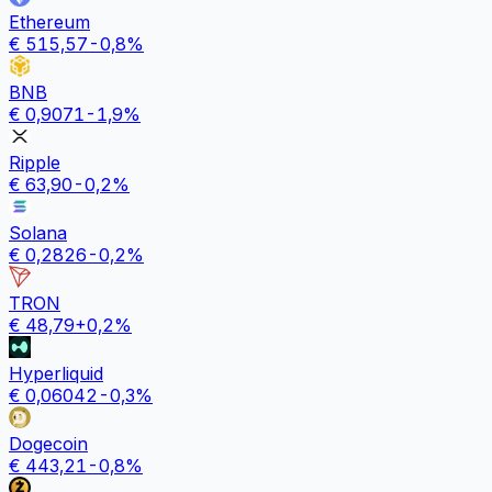
Ethereum
€
515,57
-0,8
%
BNB
€
0,9071
-1,9
%
Ripple
€
63,90
-0,2
%
Solana
€
0,2826
-0,2
%
TRON
€
48,79
+
0,2
%
Hyperliquid
€
0,06042
-0,3
%
Dogecoin
€
443,21
-0,8
%