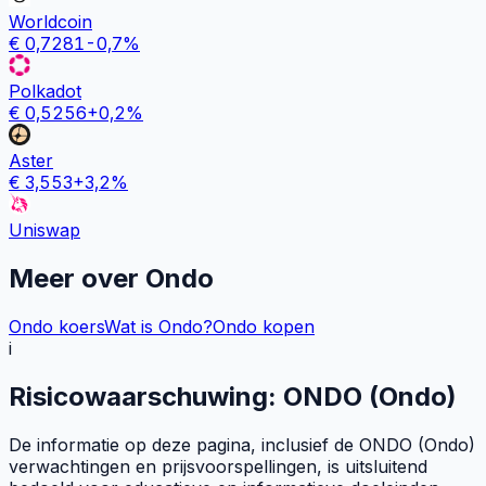
Worldcoin
€
0,7281
-0,7
%
Polkadot
€
0,5256
+
0,2
%
Aster
€
3,553
+
3,2
%
Uniswap
Meer over
Ondo
Ondo koers
Wat is Ondo?
Ondo kopen
i
Risicowaarschuwing: ONDO (Ondo)
De informatie op deze pagina, inclusief de ONDO (Ondo)
verwachtingen en prijsvoorspellingen, is uitsluitend