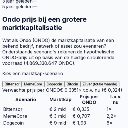
3 jaar geleden
—
5 jaar geleden
—
Ondo
prijs bij een grotere
marktkapitalisatie
Wat als
Ondo
(
ONDO
) de marktkapitalisatie van een
bekend bedrijf, netwerk of asset zou evenaren?
Onderstaande scenario's rekenen de hypothetische
ONDO
-prijs uit op basis van de huidige circulerende
voorraad (
4.869.330.647
ONDO
).
Kies een marktkap-scenario
Bittensor
MemeCore
Dogecoin
Bitcoin
Zilver (totale waarde)
Verwachte prijs per
ONDO
€ 0,335
1×
t.o.v. nu (
€ 0,324
)
Prijs per
t.o.v.
Scenario
Marktkap
ONDO
nu
Bittensor
€ 2 mld
€ 0,335
1×
MemeCore
€ 3 mld
€ 0,707
2,2×
Dogecoin
€ 9 mld
€ 1,93
6×