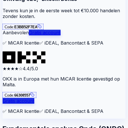
Tevens kun je in de eerste week tot €10.000 handelen
zonder kosten.
Code:
E3BB52F7EA
Aanbevolen
Gratis account
✅
MiCAR licentie
✅
iDEAL, Bancontact & SEPA
★★★★
☆
4.4/5.0
OKX is in Europa met hun MiCAR licentie gevestigd op
Malta.
Code:
66308557
Gratis account
✅
MiCAR licentie
✅
iDEAL, Bancontact & SEPA