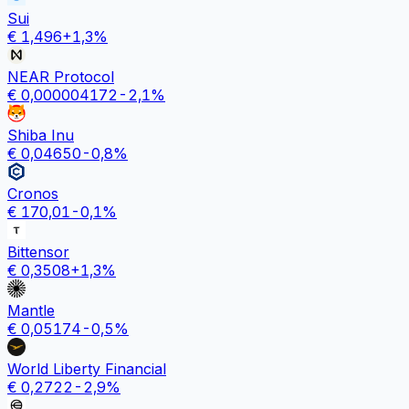
Sui
€
1,496
+
1,3
%
NEAR Protocol
€
0,000004172
-2,1
%
Shiba Inu
€
0,04650
-0,8
%
Cronos
€
170,01
-0,1
%
Bittensor
€
0,3508
+
1,3
%
Mantle
€
0,05174
-0,5
%
World Liberty Financial
€
0,2722
-2,9
%