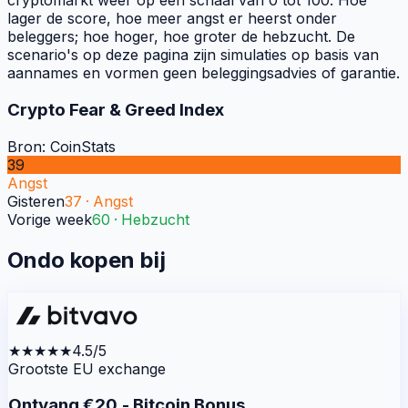
cryptomarkt weer op een schaal van 0 tot 100. Hoe
lager de score, hoe meer angst er heerst onder
beleggers; hoe hoger, hoe groter de hebzucht. De
scenario's op deze pagina zijn simulaties op basis van
aannames en vormen geen beleggingsadvies of garantie.
Crypto Fear & Greed Index
Bron: CoinStats
39
Angst
Gisteren
37
·
Angst
Vorige week
60
·
Hebzucht
Ondo kopen bij
★★★★★
4.5/5
Grootste EU exchange
Ontvang €20,- Bitcoin Bonus