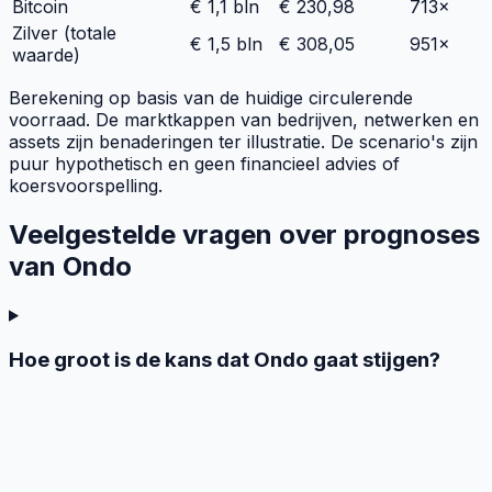
Bitcoin
€ 1,1 bln
€ 230,98
713×
Zilver (totale
€ 1,5 bln
€ 308,05
951×
waarde)
Berekening op basis van de huidige circulerende
voorraad. De marktkappen van bedrijven, netwerken en
assets zijn benaderingen ter illustratie. De scenario's zijn
puur hypothetisch en geen financieel advies of
koersvoorspelling.
Veelgestelde vragen over prognoses
van Ondo
Hoe groot is de kans dat Ondo gaat stijgen?