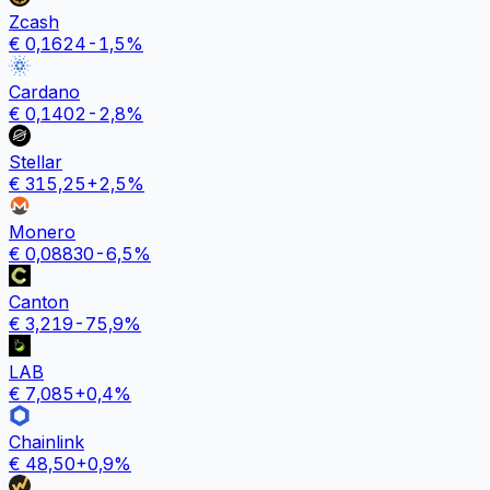
Zcash
€
0,1624
-1,5
%
Cardano
€
0,1402
-2,8
%
Stellar
€
315,25
+
2,5
%
Monero
€
0,08830
-6,5
%
Canton
€
3,219
-75,9
%
LAB
€
7,085
+
0,4
%
Chainlink
€
48,50
+
0,9
%