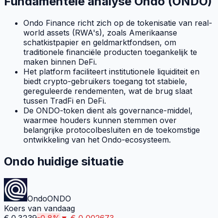
Fundamentele analyse Ondo (ONDO)
Ondo Finance richt zich op de tokenisatie van real-
world assets (RWA's), zoals Amerikaanse
schatkistpapier en geldmarktfondsen, om
traditionele financiële producten toegankelijk te
maken binnen DeFi.
Het platform faciliteert institutionele liquiditeit en
biedt crypto-gebruikers toegang tot stabiele,
gereguleerde rendementen, wat de brug slaat
tussen TradFi en DeFi.
De ONDO-token dient als governance-middel,
waarmee houders kunnen stemmen over
belangrijke protocolbesluiten en de toekomstige
ontwikkeling van het Ondo-ecosysteem.
Ondo huidige situatie
Ondo
ONDO
Koers van vandaag
€
0,3239
-0,8
%
▼
€
0,002673