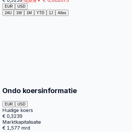
EUR
USD
24U
1W
1M
YTD
1J
Alles
Ondo koersinformatie
EUR
USD
Huidige koers
€ 0,3239
Marktkapitalisatie
€ 1,577 mrd