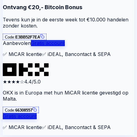
Ontvang €20,- Bitcoin Bonus
Tevens kun je in de eerste week tot €10.000 handelen
zonder kosten.
Code:
E3BB52F7EA
Aanbevolen
Gratis account
✅
MiCAR licentie
✅
iDEAL, Bancontact & SEPA
★★★★
☆
4.4/5.0
OKX is in Europa met hun MiCAR licentie gevestigd op
Malta.
Code:
66308557
Gratis account
✅
MiCAR licentie
✅
iDEAL, Bancontact & SEPA