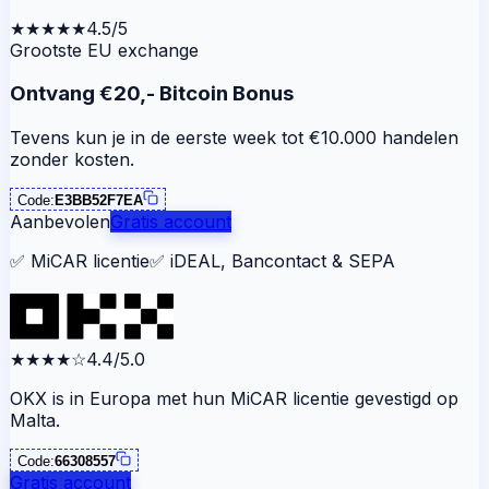
★★★★★
4.5/5
Grootste EU exchange
Ontvang €20,- Bitcoin Bonus
Tevens kun je in de eerste week tot €10.000 handelen
zonder kosten.
Code:
E3BB52F7EA
Aanbevolen
Gratis account
✅
MiCAR licentie
✅
iDEAL, Bancontact & SEPA
★★★★
☆
4.4/5.0
OKX is in Europa met hun MiCAR licentie gevestigd op
Malta.
Code:
66308557
Gratis account